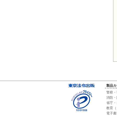
製品カ
警察・
消防・
省庁・
教育（
電子書