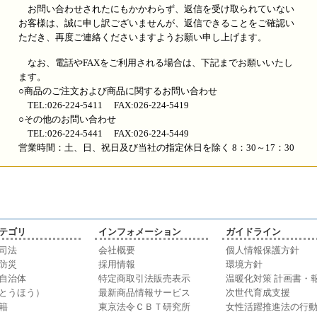
お問い合わせされたにもかかわらず、返信を受け取られていない
お客様は、誠に申し訳ございませんが、返信できることをご確認い
ただき、再度ご連絡くださいますようお願い申し上げます。
なお、電話やFAXをご利用される場合は、下記までお願いいたし
ます。
○商品のご注文および商品に関するお問い合わせ
TEL:026-224-5411 FAX:026-224-5419
○その他のお問い合わせ
TEL:026-224-5441 FAX:026-224-5449
営業時間：土、日、祝日及び当社の指定休日を除く 8：30～17：30
テゴリ
インフォメーション
ガイドライン
司法
会社概要
個人情報保護方針
防災
採用情報
環境方針
自治体
特定商取引法販売表示
温暖化対策 計画書・
とうほう）
最新商品情報サービス
次世代育成支援
籍
東京法令ＣＢＴ研究所
女性活躍推進法の行