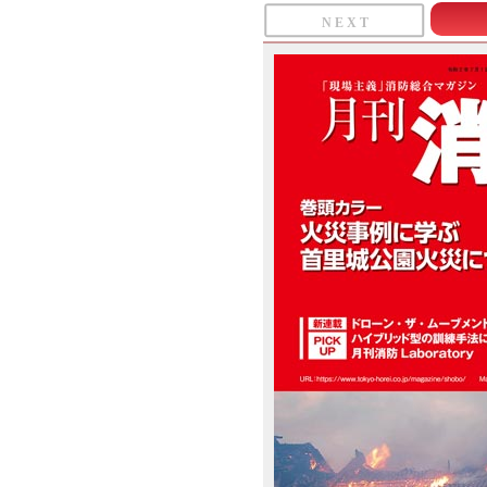
N E X T