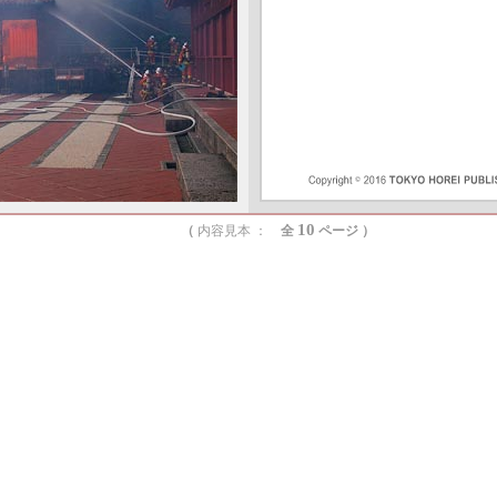
9
7
5
10
（
内容見本 ：
全
ページ ）