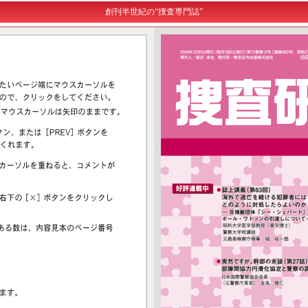
創刊半世紀の“捜査専門誌”
恐怖心から睡眠中を装った被
連続殺人のうち、女性が犯人
急加速により起こった事故に
害者へのわいせつ行為につ
である事例の特徴等について
つき、着目すべき点等を解
き、適用罪名が問題となった
解説。
説。
事案について解説。