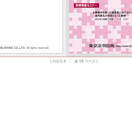
10
6
8
10
（
内容見本 ：
全
ページ ）