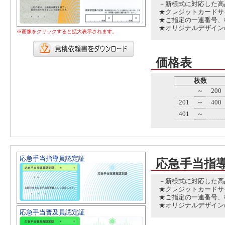
－新様式に対応した高
★クレジットカードサイ
★ご指定の一連番号、
★オリジナルデザイン
※画像をクリックすると拡大表示されます。
価格表
枚数
～
200
201
～
400
401
～
応急手当指導員認定証
応急手当指
－新様式に対応した高
★クレジットカードサイ
★ご指定の一連番号、
★オリジナルデザイン
応急手当普及員認定証