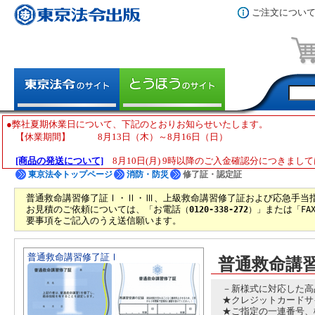
ご注文につい
●弊社夏期休業日について、下記のとおりお知らせいたします。
【休業期間】 8月13日（木）～8月16日（日）
[商品の発送について]
8月10日(月) 9時以降のご入金確認分につきまして
東京法令トップページ
消防・防災
修了証・認定証
普通救命講習修了証Ⅰ・Ⅱ・Ⅲ、上級救命講習修了証および応急手当
お見積のご依頼については、
お電話
または
「
（
0120-338-272
）」
「FA
要事項をご記入のうえ送信願います。
普通救命講習修了証Ⅰ
普通救命講
－新様式に対応した高
★クレジットカードサイ
★ご指定の一連番号、