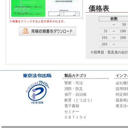
価格表
枚数
※画像をクリックすると拡大表示されます。
～
50
51
～
100
101
～
200
201
～
※指導員・普及員の合計
製品カテゴリ
インフ
警察・司法
会社概
消防・防災
採用情
省庁・自治体
特定商
教育（とうほう）
最新商
電子書籍
東京法
セミナー
ＣＢＴミライ