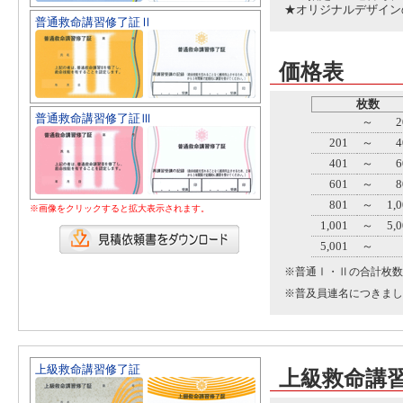
★オリジナルデザイン
普通救命講習修了証Ⅱ
価格表
枚数
普通救命講習修了証Ⅲ
～
2
201
～
4
401
～
6
601
～
8
801
～
1,
※画像をクリックすると拡大表示されます。
1,001
～
5,
5,001
～
※普通Ⅰ・Ⅱの合計枚数
※普及員連名につきまし
上級救命講習修了証
上級救命講