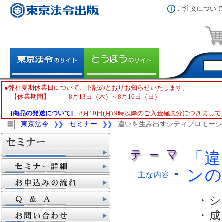
ご注文につい
●弊社夏期休業日について、下記のとおりお知らせいたします。
【休業期間】 8月13日（木）～8月16日（日）
[商品の発送について]
8月10日(月) 9時以降のご入金確認分につきまして
東京法令
セミナー
違いを生み出すシティプロモーシ
☰
❯❯
❯❯
17003
「
ンの
主な内容 ≡
・
・