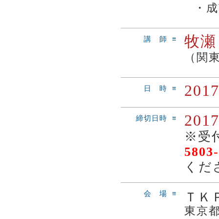
・
牧瀬
講 師 ≡
（関
201
日 時 ≡
201
締切日時 ≡
※受
5803
くだ
会 場 ≡
ＴＫ
東京都