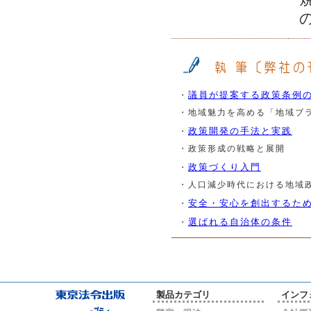
議員が提案する政策条例
・
・
地域魅力を高める「地域ブ
政策開発の手法と実践
・
・
政策形成の戦略と展開
政策づくり入門
・
・
人口減少時代における地域
安全・安心を創出するた
・
選ばれる自治体の条件
・
製品カテゴリ
インフ