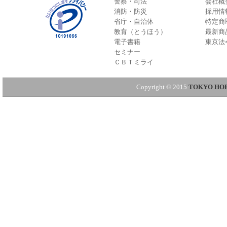
警察・司法
会社概
消防・防災
採用情
省庁・自治体
特定商
教育（とうほう）
最新商
電子書籍
東京法
セミナー
ＣＢＴミライ
Copyright © 2015
TOKYO HORE