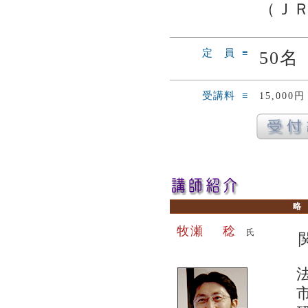
（Ｊ
定 員 ≡
50名
受講料 ≡
15,00
牧瀬 稔
氏