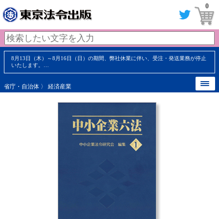
0
8月13日（木）～8月16日（日）の期間、弊社休業に伴い、受注・発送業務が停止
いたします。…
省庁・自治体
〉
経済産業