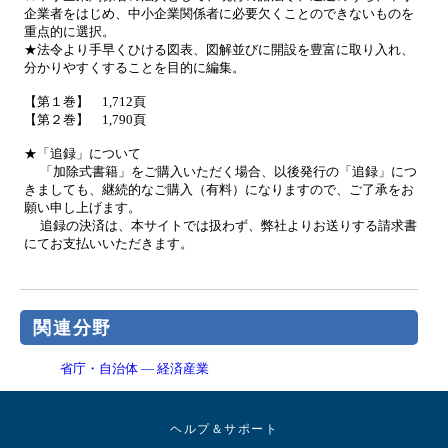
企業者をはじめ、中小企業関係者に必要欠くことのできないものを
重点的に選択。
★法令より手早くひける図表、図解並びに開設を豊富に取り入れ、
分かりやすくすることを目的に編集。
【第１巻】 1,712頁
【第２巻】 1,790頁
★「追録」について
「加除式書籍」をご購入いただく場合、以後発行の「追録」につ
きましても、継続的なご購入（有料）になりますので、ご了承をお
願い申し上げます。
追録の決済は、本サイトでは扱わず、弊社よりお送りする請求書
にてお支払いいただきます。
関連分野
省庁・自治体 ― 経済産業
ヘルプ＆サポート