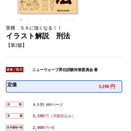
実務 ＳＡに強くなる！！
イラスト解説 刑法
【第2版】
ニューウェーブ昇任試験対策委員会 著
定価
3,190 円
Ａ５判 480ページ
3,190
円（消費税込み）
2,900
円+税