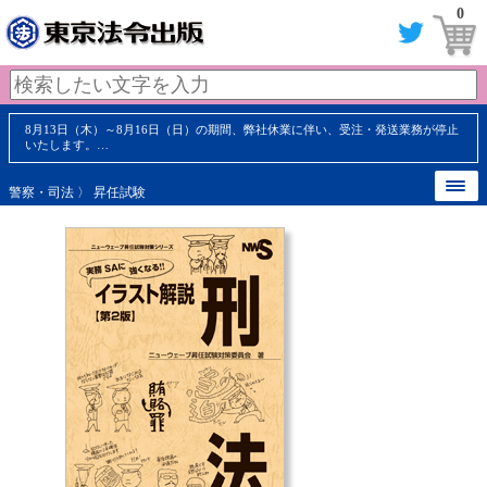
0
8月13日（木）～8月16日（日）の期間、弊社休業に伴い、受注・発送業務が停止
いたします。…
警察・司法
〉
昇任試験
【 内容見本 】
【 内容見本 】
【 内容見本 】
【 内容見本 】
【 内容見本 】
【 内容見本 】
【 内容見本 】
【 内容見本 】
『条文、用語解説、判例と順序立
『条文、用語解説、判例と順序立
『基本用語の意味を知り、まずは
『基本用語の意味を知り、まずは
『令和5年の刑法改正も新規書き
『令和5年の刑法改正も新規書き
『充実の設問と解説で試験対策も
『充実の設問と解説で試験対策も
った構成。クスッと笑えるイラス
った構成。クスッと笑えるイラス
しっかり基礎固め』
しっかり基礎固め』
下ろしでしっかりカバー！』
下ろしでしっかりカバー！』
できる！』
できる！』
トもたくさん！』
トもたくさん！』