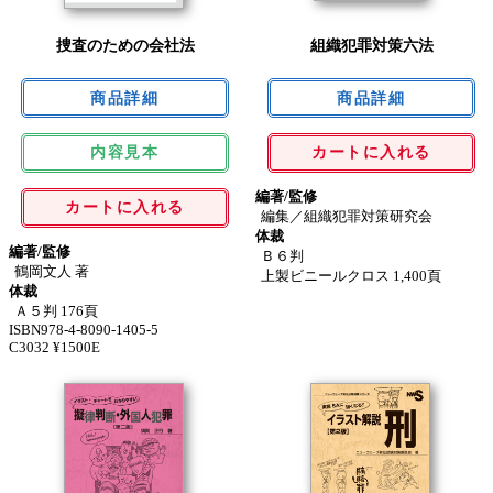
捜査のための会社法
組織犯罪対策六法
内容見本
カートに入れる
編著/監修
カートに入れる
編集／組織犯罪対策研究会
体裁
編著/監修
Ｂ６判
鶴岡文人 著
上製ビニールクロス 1,400頁
体裁
Ａ５判 176頁
ISBN978-4-8090-1405-5
C3032 ¥1500E