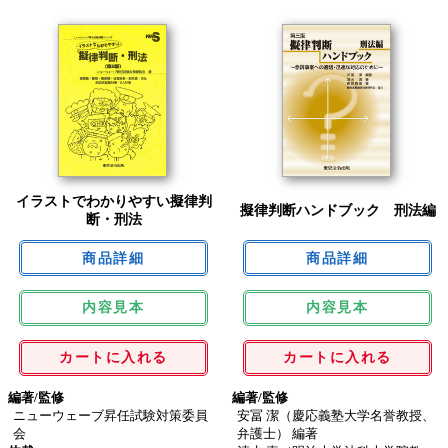
イラストでわかりやすい擬律判
擬律判断ハンドブック 刑法編
断・刑法
内容見本
内容見本
カートに入れる
カートに入れる
編著/監修
編著/監修
ニューウェーブ昇任試験対策委員
安冨 潔（慶応義塾大学名誉教授、
会
弁護士） 編著