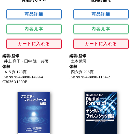
内容見本
内容見本
カートに入れる
カートに入れる
編著/監修
編著/監修
井上 堯子・田中 謙 共著
土本武司
体裁
体裁
Ａ５判 128頁
四六判 296頁
ISBN978-4-8090-1499-4
ISBN978-4-8090-1154-2
C3036 ¥1300E