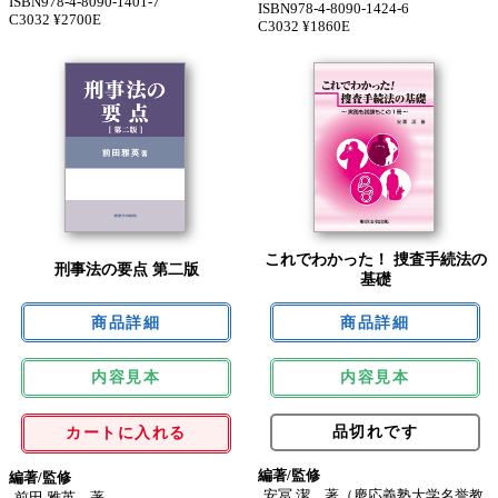
ISBN978-4-8090-1401-7
ISBN978-4-8090-1424-6
C3032 ¥2700E
C3032 ¥1860E
これでわかった！ 捜査手続法の
刑事法の要点 第二版
基礎
内容見本
内容見本
品切れです
カートに入れる
編著/監修
編著/監修
安冨 潔 著（慶応義塾大学名誉教
前田 雅英 著