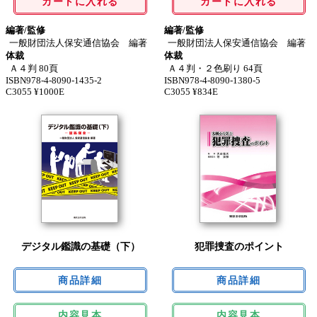
カートに入れる
カートに入れる
編著/監修
編著/監修
一般財団法人保安通信協会 編著
一般財団法人保安通信協会 編著
体裁
体裁
Ａ４判 80頁
Ａ４判・２色刷り 64頁
ISBN978-4-8090-1435-2
ISBN978-4-8090-1380-5
C3055 ¥1000E
C3055 ¥834E
デジタル鑑識の基礎（下）
犯罪捜査のポイント
内容見本
内容見本