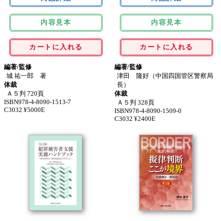
内容見本
内容見本
カートに入れる
カートに入れる
編著/監修
編著/監修
城 祐一郎 著
津田 隆好（中国四国管区警察局
体裁
長）
Ａ５判 720頁
体裁
ISBN978-4-8090-1513-7
Ａ５判 328頁
C3032 ¥5000E
ISBN978-4-8090-1509-0
C3032 ¥2400E