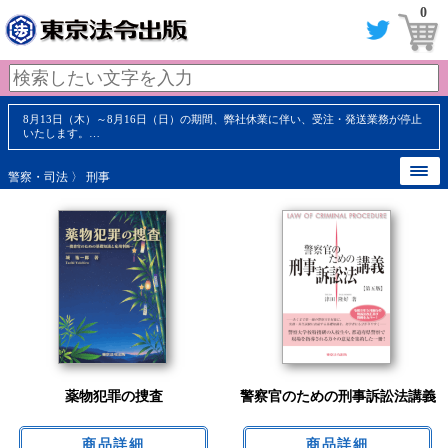
0
8月13日（木）～8月16日（日）の期間、弊社休業に伴い、受注・発送業務が停止
いたします。…
警察・司法
〉 刑事
薬物犯罪の捜査
警察官のための刑事訴訟法講義