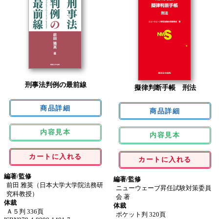
刑事法判例の最前線
擬律判断手帳 刑法
内容見本
内容見本
カートに入れる
カートに入れる
編著/監修
編著/監修
前田 雅英（日本大学大学院法務研
ニューウェーブ昇任試験対策委員
究科教授）
会 著
体裁
体裁
Ａ５判 336頁
ポケット判 320頁