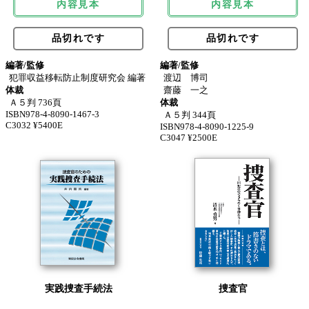
内容見本
内容見本
品切れです
品切れです
編著/監修
編著/監修
犯罪収益移転防止制度研究会 編著
渡辺 博司
体裁
齋藤 一之
Ａ５判 736頁
体裁
ISBN978-4-8090-1467-3
Ａ５判 344頁
C3032 ¥5400E
ISBN978-4-8090-1225-9
C3047 ¥2500E
実践捜査手続法
捜査官