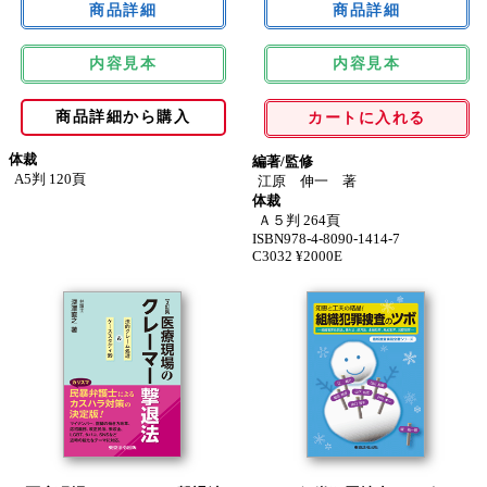
内容見本
内容見本
商品詳細から購入
カートに入れる
体裁
編著/監修
A5判 120頁
江原 伸一 著
体裁
Ａ５判 264頁
ISBN978-4-8090-1414-7
C3032 ¥2000E