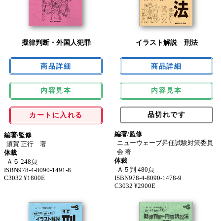
擬律判断・外国人犯罪
イラスト解説 刑法
内容見本
内容見本
品切れです
カートに入れる
編著/監修
編著/監修
ニューウェーブ昇任試験対策委員
須賀 正行 著
会 著
体裁
体裁
Ａ５ 248頁
Ａ５判 480頁
ISBN978-4-8090-1491-8
C3032 ¥1800E
ISBN978-4-8090-1478-9
C3032 ¥2900E