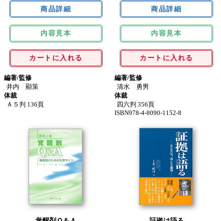
内容見本
内容見本
カートに入れる
カートに入れる
編著/監修
編著/監修
井内 顯策
清水 勇男
体裁
体裁
Ａ５判 136頁
四六判 356頁
ISBN978-4-8090-1152-8
覚醒剤Ｑ＆Ａ
証拠は語る