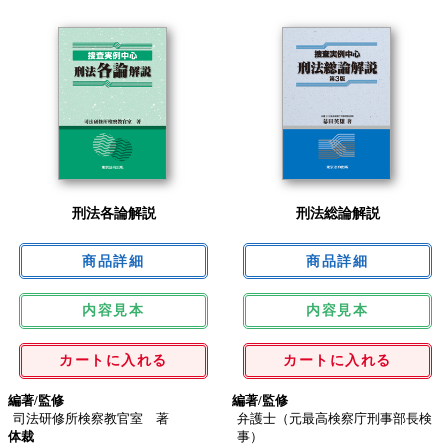
刑法各論解説
刑法総論解説
内容見本
内容見本
カートに入れる
カートに入れる
編著/監修
編著/監修
司法研修所検察教官室 著
弁護士（元最高検察庁刑事部長検
体裁
事）