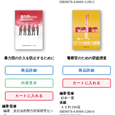
ISBN978-4-8090-1199-3
暴力団の介入を防止するために
警察官のための窃盗捜査
内容見本
カートに入れる
編著/監修
カートに入れる
杉本一重
体裁
編著/監修
Ａ５判 296頁
編著 反社会的勢力対策研究セン
ISBN978-4-8090-1286-0