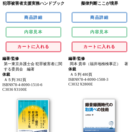
犯罪被害者支援実務ハンドブック
擬律判断ここが境界
内容見本
内容見本
カートに入れる
カートに入れる
編著/監修
編著/監修
第一東京弁護士会 犯罪被害者に関
岡本 貴幸（福井地検検事正） 著
する委員会 編著
体裁
体裁
Ａ５判 480頁
ISBN978-4-8090-1508-3
Ａ５判 392頁
C3032 ¥2800E
ISBN978-4-8090-1510-6
C3036 ¥3100E