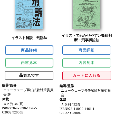
イラストでわかりやすい擬律判
イラスト解説 刑訴法
断・刑事訴訟法
内容見本
内容見本
品切れです
カートに入れる
編著/監修
編著/監修
ニューウェーブ昇任試験対策委員
ニューウェーブ昇任試験対策委員
会 著
会
体裁
体裁
Ａ５判 360頁
Ａ５判 432頁
ISBN978-4-8090-1476-5
ISBN978-4-8090-1461-1
C3032 ¥2600E
C3032 ¥2800E