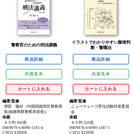
イラストでわかりやすい擬律判
警察官のための刑法講義
断・警職法
内容見本
内容見本
カートに入れる
カートに入れる
編著/監修
編著/監修
津田 隆好（中国四国管区警察局
ニューウェーブ昇任試験対策委員
長(前静岡県警察本部長)）
会
体裁
体裁
Ａ５判 384頁
Ａ５判 320頁
ISBN978-4-8090-1501-4
ISBN978-4-8090-1487-1
C3032 ¥2800E
C3032 ¥2300E