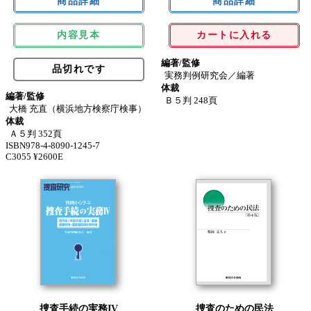
内容見本
カートに入れる
編著/監修
品切れです
実務判例研究会／編著
体裁
編著/監修
Ｂ５判 248頁
大橋 充直（横浜地方検察庁検事）
体裁
Ａ５判 352頁
ISBN978-4-8090-1245-7
C3055 ¥2600E
捜査手続の実務IV
捜査のための民法