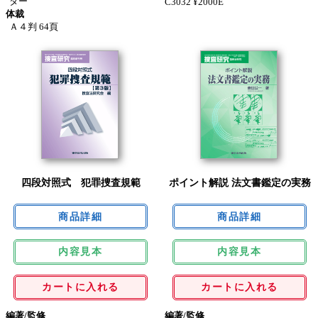
ター
C3032 ¥2000E
体裁
Ａ４判 64頁
四段対照式 犯罪捜査規範
ポイント解説 法文書鑑定の実務
内容見本
内容見本
カートに入れる
カートに入れる
編著/監修
編著/監修