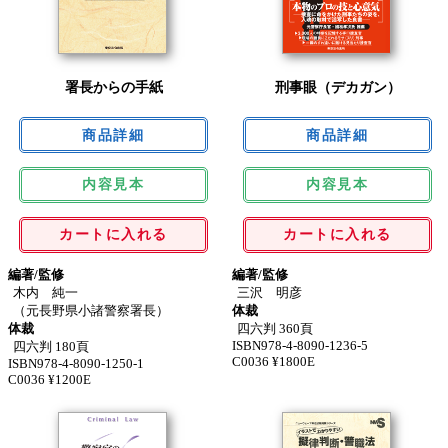
署長からの手紙
刑事眼（デカガン）
内容見本
内容見本
カートに入れる
カートに入れる
編著/監修
編著/監修
木内 純一
三沢 明彦
（元長野県小諸警察署長）
体裁
体裁
四六判 360頁
ISBN978-4-8090-1236-5
四六判 180頁
C0036 ¥1800E
ISBN978-4-8090-1250-1
C0036 ¥1200E