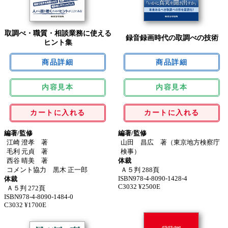
取調べ・職質・相談業務に使える
録音録画時代の取調べの技術
ヒント集
内容見本
内容見本
カートに入れる
カートに入れる
編著/監修
編著/監修
江崎 澄孝 著
山田 昌広 著（東京地方検察庁
毛利 元貞 著
検事）
西谷 晴美 著
体裁
コメント協力 黒木 正一郎
Ａ５判 288頁
ISBN978-4-8090-1428-4
体裁
C3032 ¥2500E
Ａ５判 272頁
ISBN978-4-8090-1484-0
C3032 ¥1700E