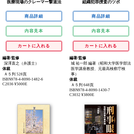
医療現場のクレーマー撃退法
組織犯罪捜査のツボ
内容見本
内容見本
カートに入れる
カートに入れる
編著/監修
編著/監修
深澤直之（弁護士）
城 祐一郎 編著（昭和大学医学部法
体裁
医学講座教授、元最高検察庁検
Ａ５判 528頁
事）
ISBN978-4-8090-1482-6
体裁
C2036 ¥5000E
Ａ５判 648頁
ISBN978-4-8090-1430-7
C3032 ¥3800E