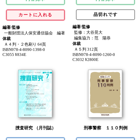
品切れです
カートに入れる
編著/監修
編著/監修
監修：大谷晃大
一般財団法人保安通信協会 編著
編集協力：范 陽恭
体裁
体裁
Ａ４判・２色刷り 64頁
Ａ５判 312頁
ISBN978-4-8090-1398-0
C3055 ¥834E
ISBN978-4-8090-1260-0
C3032 ¥2800E
捜査研究 （月刊誌）
刑事警察 １１０判例