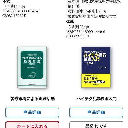
体裁
清水 真（明治大学法科大学院教
Ａ５判 488頁
授） 著
ISBN978-4-8090-1474-1
布野 貴史（弁護士） 著
C3032 ¥3000E
警察実務擬律判断研究会 協力
体裁
Ａ５判 384頁
ISBN978-4-8090-1440-6
C3032 ¥2600E
警察車両による追跡活動
ハイテク犯罪捜査入門
品切れです
カートに入れる