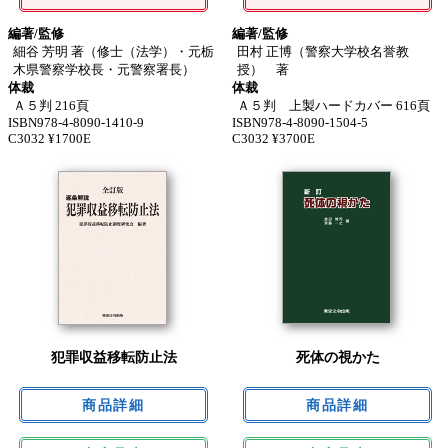
編著/監修
編著/監修
細谷 芳明 著（修士（法学）・元栃
田村 正博（警察大学校名誉教
木県警察学校長・元警察署長）
授） 著
体裁
体裁
Ａ５判 216頁
Ａ５判 上製ハードカバー 616頁
ISBN978-4-8090-1410-9
ISBN978-4-8090-1504-5
C3032 ¥1700E
C3032 ¥3700E
犯罪収益移転防止法
死体の視かた