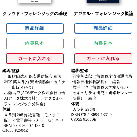
クラウド・フォレンジックの基礎
デジタル・フォレンジック概論
内容見本
内容見本
カートに入れる
カートに入れる
編著/監修
編著/監修
一般財団法人 保安通信協会 編著
羽室英太郎（前警察庁情報通信局
羽室 英太郎(保安通信協会：セミナ
情報技術解析課長） 編著
ー・出版分科会)
國浦 淳（前警察大学校サイバー
小瀬 聡幸(AOSデータ株式会社（現
セキュリティ研究・研修センター
AIデータ株式会社）：デジタル・
所長） 編著
フォレンジック分科会)
体裁
体裁
Ａ５判 296頁
ISBN978-4-8090-1331-7
Ａ５判 208頁 紙書籍（モノクロ
C3055 ¥2000E
版）／電子書籍（カラー版）あり
ISBN978-4-8090-1488-8
C3055 ¥2500E