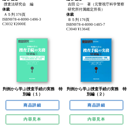
捜査法研究会 編
吉田 公一 著（元警視庁科学警察
体裁
研究所付属鑑定所長）
Ａ５判 376頁
体裁
ISBN978-4-8090-1496-3
Ｂ５判 176頁
C3032 ¥2000E
ISBN978-4-8090-1485-7
C3040 ¥1364E
判例から学ぶ捜査手続の実務 特
判例から学ぶ捜査手続の実務 特
別編（１）
別編（２）
内容見本
内容見本