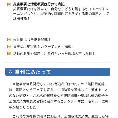
災害概要と活動概要は分けて表記
災害概要だけを読んで、自分ならどう対処するかイメージトレ
ーニングしたり、現実的な訓練想定を考案する際の資料として
活用可能！
火災編は42事例を登載！
貴重な現場写真もカラーで大きく掲載！
活動の教訓や課題、注意点といった現場の声も掲載！
発刊にあたって
当協会が毎月発行している機関紙『ほのお』の「消防最前線」
は、消防という二文字を背負い、消防道を邁進して、萎えること
のない雄姿と、これらの根幹をなす消防組織や現場活動の様子を
全国の消防職員の皆様に紹介することをテーマに、昭和55年に掲
載が始まりました。
これまで39年間の長きにわたり、全国各地の消防が直面した特