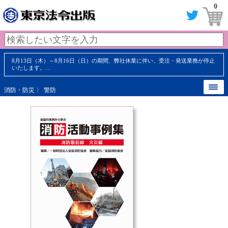
0
8月13日（木）～8月16日（日）の期間、弊社休業に伴い、受注・発送業務が停止
いたします。…
消防・防災
〉
警防
【 内容見本 】
【 内容見本 】
【 内容見本 】
【 内容見本 】
【 内容見本 】
【 内容見本 】
【 内容見本 】
【 内容見本 】