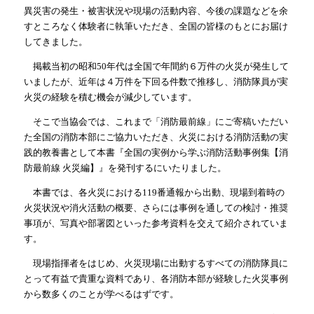
異災害の発生・被害状況や現場の活動内容、今後の課題などを余
すところなく体験者に執筆いただき、全国の皆様のもとにお届け
してきました。
掲載当初の昭和50年代は全国で年間約６万件の火災が発生して
いましたが、近年は４万件を下回る件数で推移し、消防隊員が実
火災の経験を積む機会が減少しています。
そこで当協会では、これまで「消防最前線」にご寄稿いただい
た全国の消防本部にご協力いただき、火災における消防活動の実
践的教養書として本書『全国の実例から学ぶ消防活動事例集【消
防最前線 火災編】』を発刊するにいたりました。
本書では、各火災における119番通報から出動、現場到着時の
火災状況や消火活動の概要、さらには事例を通しての検討・推奨
事項が、写真や部署図といった参考資料を交えて紹介されていま
す。
現場指揮者をはじめ、火災現場に出動するすべての消防隊員に
とって有益で貴重な資料であり、各消防本部が経験した火災事例
から数多くのことが学べるはずです。