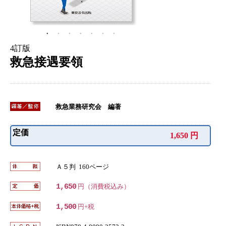
4訂版
救急接遇要領
救急業務研究会 編著
定価
1,650 円
Ａ５判 160ページ
1,650
円（消費税込み）
1,500
円+税