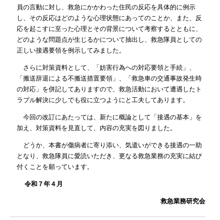
員の言動に対し、救急にかかわった住民の反応を具体的に例示
し、その反応はどのような心理状態にあってのことか、また、反
応を起こすに至った心理とその背景について考察するとともに、
どのような問題点が生じるかについて抽出し、救急隊員としての
正しい接遇要領を例示してみました。
さらに対策資料として、「妨害行為への対応要領と手続」、
「搬送辞退による不搬送措置要領」、「救急車の交通事故発生時
の対応」を併記してありますので、救急活動において遭遇したト
ラブル解決に少しでも役に立つようにと工夫してあります。
今回の改訂にあたっては、新たに概論として「接遇の基本」を
加え、対策資料を見直して、内容の充実を図りました。
どうか、本書が傷病者に寄り添い、気遣いができる接遇の一助
となり、救急隊員に愛読いただき、更なる救急業務の充実に結び
付くことを願っています。
令和７年４月
救急業務研究会