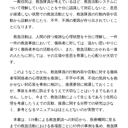
一般住民は、救急隊員が考えているほど、救急活動システムに
ついて理解していないことを十分に認識して対応しないと、意思
が疎通しない状態での救急活動となり、救急隊員の行動内容や言
動から誤解が生じたり、不平、不満の要因が作り出されていくこ
とになります。
救急活動は、人間の持つ複雑な心理状態を十分に理解し、一件
一件の救急事故において、傷病者に対しては、温かい思いやりに
基づく傷病者本位の活動を行い、また、救急活動にかかわる一連
の人たちに対しては、その立場や意思を尊重した心配りが大切で
す。
このようなことから、救急隊員の行動内容や言動に対する傷病
者等関係者の心理状態を推測し、不平や不満、不信の気持ちを抱
かせない対応策を事前に検討し、接遇要領に精通しておくこと
が、事故を未然に防止するうえで大切なことはいうまでもありま
せん。しかし、今まで、救急活動によって生じるであろう住民心
理を考慮したうえでの言動、接遇に関する分野での研究は少な
く、参考となるマニュアルはほとんどないのが実態です。
本書は、119番による救急要請への対応から、医療機関に至る
までの救急活動における各場面ごとに65件の事例を集め、救急隊