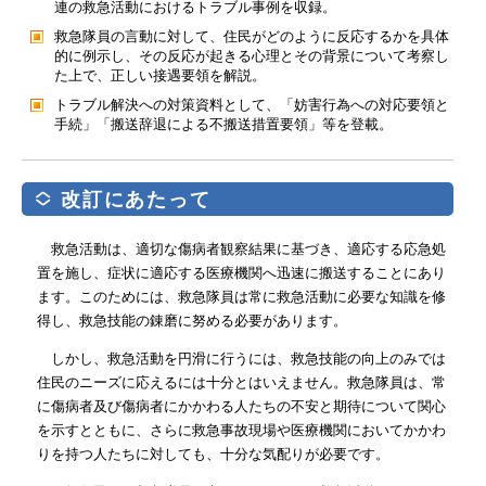
連の救急活動におけるトラブル事例を収録。
救急隊員の言動に対して、住民がどのように反応するかを具体
的に例示し、その反応が起きる心理とその背景について考察し
た上で、正しい接遇要領を解説。
トラブル解決への対策資料として、「妨害行為への対応要領と
手続」「搬送辞退による不搬送措置要領」等を登載。
改訂にあたって
救急活動は、適切な傷病者観察結果に基づき、適応する応急処
置を施し、症状に適応する医療機関へ迅速に搬送することにあり
ます。このためには、救急隊員は常に救急活動に必要な知識を修
得し、救急技能の錬磨に努める必要があります。
しかし、救急活動を円滑に行うには、救急技能の向上のみでは
住民のニーズに応えるには十分とはいえません。救急隊員は、常
に傷病者及び傷病者にかかわる人たちの不安と期待について関心
を示すとともに、さらに救急事故現場や医療機関においてかかわ
りを持つ人たちに対しても、十分な気配りが必要です。