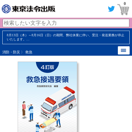
0
8月13日（木）～8月16日（日）の期間、弊社休業に伴い、受注・発送業務が停止
いたします。…
消防・防災
〉
救急
【 内容見本 】
【 内容見本 】
【 内容見本 】
【 内容見本 】
【 内容見本 】
【 内容見本 】