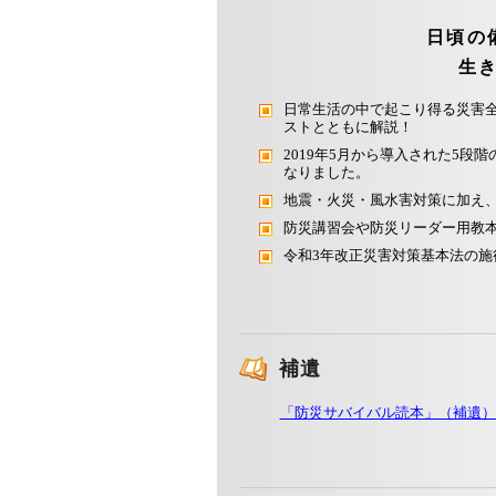
日頃の
生
日常生活の中で起こり得る災害
ストとともに解説！
2019年5月から導入された5
なりました。
地震・火災・風水害対策に加え、
防災講習会や防災リーダー用教
令和3年改正災害対策基本法の
補遺
「防災サバイバル読本」（補遺）