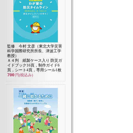
監修 今村 文彦（東北大学災害
科学国際研究所所長、津波工学
教授）
Ａ４判 紙製ケース入り 防災ガ
イドブック16頁，制作ガイド6
頁，シート4頁，専用シール1枚
700
円(税込み)