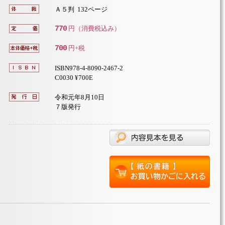
Ａ５判 132ページ
770
円（消費税込み）
700
円+税
ISBN978-4-8090-2467-2
C0030 ¥700E
令和元年8月10日
７版発行