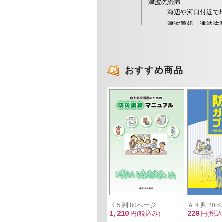
津波の恐怖
海辺や河口付近で
津波警報、津波注
地震に対する10 の備え
地震 その時10 のポイント
地震発生！その後どうする？
おすすめ商品
建物が倒れる！
みんなで助け合お
火災が起きる！
もし、火災になっ
地域ぐるみで消火
火災を消し止める
避難するときの心
ライフラインが止まる！
電気が止まったら
ガスが止まったら
水道が止まったら
交通が止まったら
Ｂ５判 80ページ
Ａ４判 20
1,210
円(税込み)
220
円(税込
通信手段を確保し