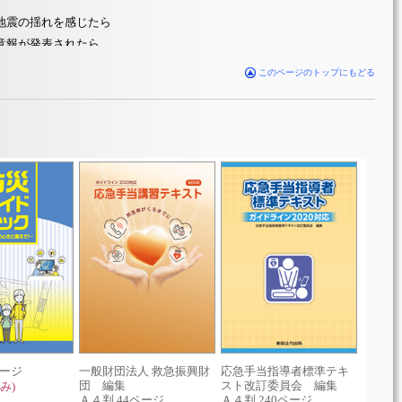
地震の揺れを感じたら
意報が発表されたら
このページのトップにもどる
う
たら
しよう
得
ページ
一般財団法人 救急振興財
応急手当指導者標準テキ
Ｂ５判
団 編集
スト改訂委員会 編集
み)
154
円
よう
Ａ４判 44ページ
Ａ４判 240ページ