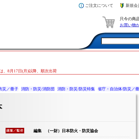
ご注文について
新規会
只今の商
お買い物
は、8月17日(月)以降、順次出荷
防災／冊子
消防・防災/消防団
消防・防災/防災特集
省庁・自治体/防災／
本
編集 （一財）日本防火・防災協会