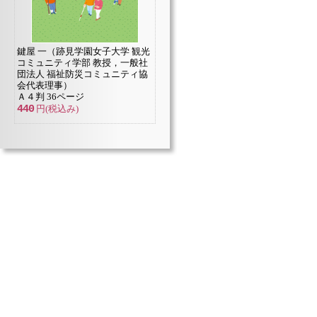
鍵屋 一（跡見学園女子大学 観光
コミュニティ学部 教授，一般社
団法人 福祉防災コミュニティ協
会代表理事）
Ａ４判 36ページ
440
円(税込み)