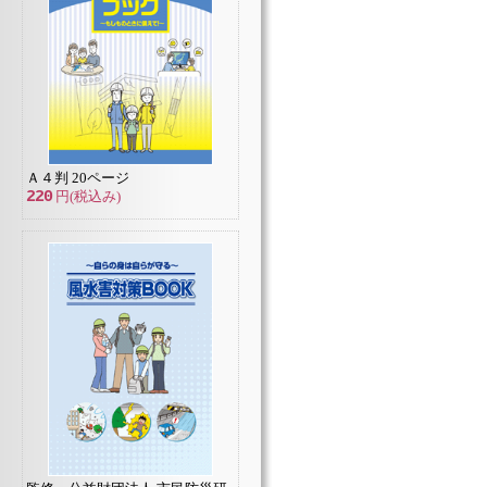
Ａ４判 20ページ
220
円(税込み)