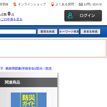
員登録
オンラインショップ
よくある質問
お問い合わせ
0
品点数
点
かごの中身を見る
冊子
教師用図書(学校安全)/防火・防災
関連商品