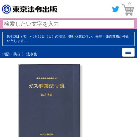
0
8月13日（木）～8月16日（日）の期間、弊社休業に伴い、受注・発送業務が停止
いたします。…
消防・防災
〉
法令集
【 内容見本 】
【 内容見本 】
【 内容見本 】
【 内容見本 】
【 内容見本 】
【 内容見本 】
【 内容見本 】
【 内容見本 】