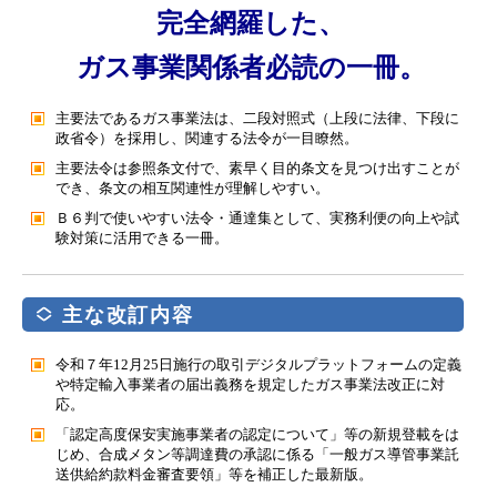
完全網羅した、
ガス事業関係者必読の一冊。
主要法であるガス事業法は、二段対照式（上段に法律、下段に
政省令）を採用し、関連する法令が一目瞭然。
主要法令は参照条文付で、素早く目的条文を見つけ出すことが
でき、条文の相互関連性が理解しやすい。
Ｂ６判で使いやすい法令・通達集として、実務利便の向上や試
験対策に活用できる一冊。
主な改訂内容
令和７年12月25日施行の取引デジタルプラットフォームの定義
や特定輸入事業者の届出義務を規定したガス事業法改正に対
応。
「認定高度保安実施事業者の認定について」等の新規登載をは
じめ、合成メタン等調達費の承認に係る「一般ガス導管事業託
送供給約款料金審査要領」等を補正した最新版。