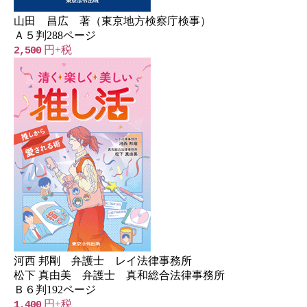
山田 昌広 著（東京地方検察庁検事）
Ａ５判288ページ
円+税
2,500
河西 邦剛 弁護士 レイ法律事務所
松下 真由美 弁護士 真和総合法律事務所
Ｂ６判192ページ
円+税
1,400