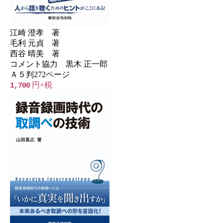
江崎 澄孝 著
毛利 元貞 著
西谷 晴美 著
コメント協力 黒木 正一郎
Ａ５判272ページ
円+税
1,700