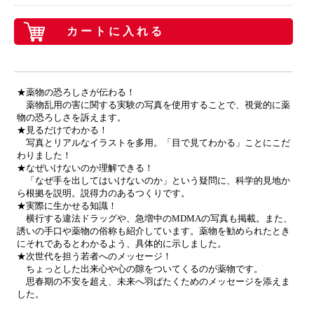
カートに入れる
★薬物の恐ろしさが伝わる！
薬物乱用の害に関する実験の写真を使用することで、視覚的に薬
物の恐ろしさを訴えます。
★見るだけでわかる！
写真とリアルなイラストを多用。「目で見てわかる」ことにこだ
わりました！
★なぜいけないのか理解できる！
「なぜ手を出してはいけないのか」という疑問に、科学的見地か
ら根拠を説明。説得力のあるつくりです。
★実際に生かせる知識！
横行する違法ドラッグや、急増中のMDMAの写真も掲載。また、
誘いの手口や薬物の俗称も紹介しています。薬物を勧められたとき
にそれであるとわかるよう、具体的に示しました。
★次世代を担う若者へのメッセージ！
ちょっとした出来心や心の隙をついてくるのが薬物です。
思春期の不安を超え、未来へ羽ばたくためのメッセージを添えま
した。