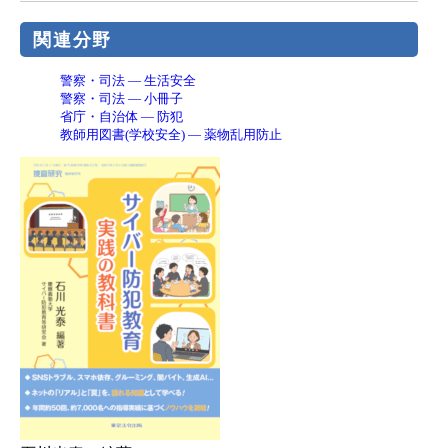
関連分野
警察・司法 ― 生活安全
警察・司法 ― 小冊子
省庁・自治体 ― 防犯
教師用図書(学校安全) ― 薬物乱用防止