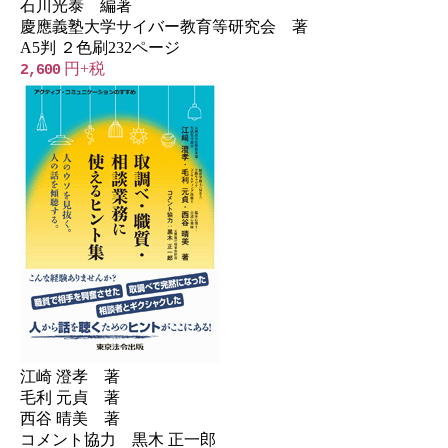
石川光泰 編著
慶應義塾大学サイバー教育等研究会 著
A5判 ２色刷232ページ
円+税
2,600
江崎 澄孝 著
毛利 元貞 著
西谷 晴美 著
コメント協力 黒木 正一郎