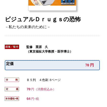
ビジュアルＤｒｕｇｓの恐怖
－私たちの未来のために－
監修 栗原 久
（東京福祉大学教授・医学博士）
定価
70 円
Ｂ５判 ４色刷 8ページ
70
円（消費税込み）
64
円+税