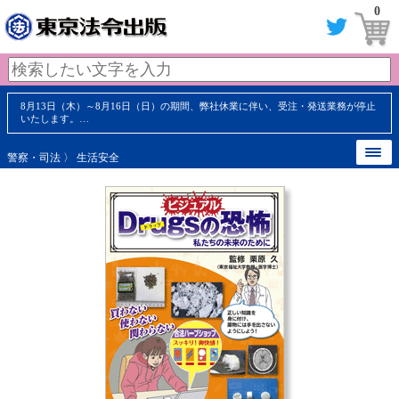
0
8月13日（木）～8月16日（日）の期間、弊社休業に伴い、受注・発送業務が停止
いたします。…
警察・司法
〉
生活安全