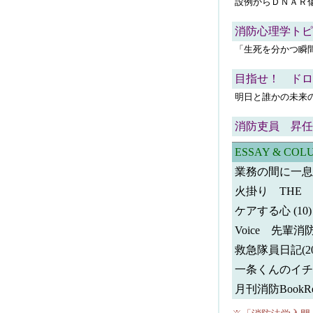
設例からＤＮＡＲ
消防心理学トピッ
「生死を分かつ瞬
目指せ！ ドロー
明日と誰かの未来
消防吏員 昇任
ESSAY & COL
業務の間に一息
火掛り THE
ケアする心 (10)
Voice 先輩消
救急隊員日記(20
一条くんのイチ
月刊消防BookRe