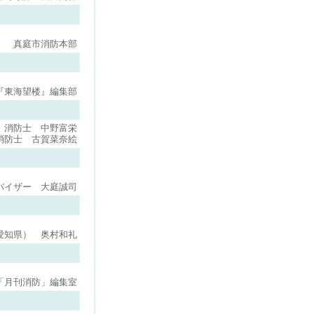
真庭市消防本部
『東海望楼』編集部
 消防士 中野富栄
消防士 古賀菜奈絵
バイザー 大庭誠司
愛知県） 奥村和礼
「月刊消防」編集室