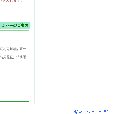
お休みします。
局花見川消防署の
防局花見川消防署