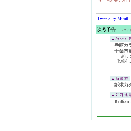
※「消防法学入門
Tweets by Month
次号予告
（タイ
▲Special F
巻頭カ
千葉市
新し
取組を
▲新連載
訴求力
▲好評連
Bril