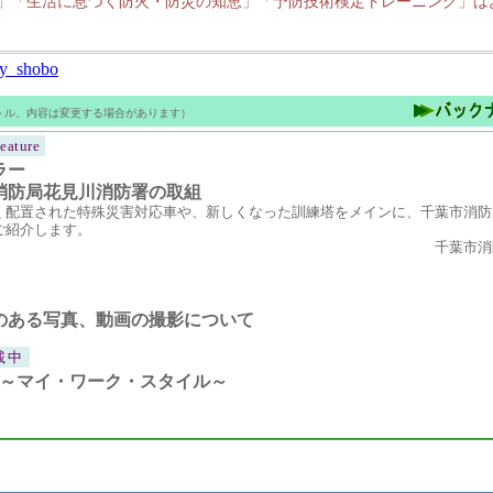
」「生活に息づく防火・防災の知恵」「予防技術検定トレーニング」は
ly_shobo
トル、内容は変更する場合があります）
eature
ラー
消防局花見川消防署の取組
く配置された特殊災害対応車や、新しくなった訓練塔をメインに、千葉市消防
ご紹介します。
千葉市消
のある写真、動画の撮影について
載中
liant～マイ・ワーク・スタイル～