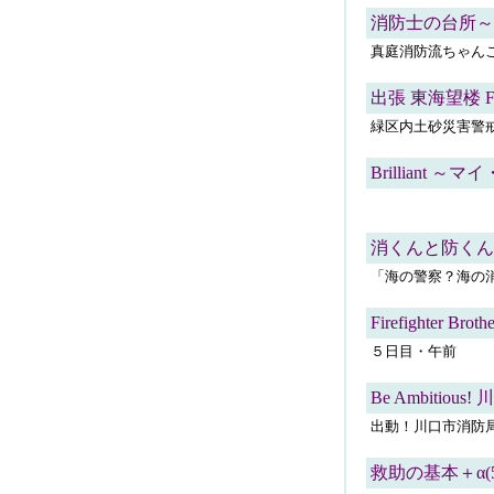
消防士の台所～こ
真庭消防流ちゃん
出張 東海望楼 FRO
緑区内土砂災害警
Brilliant 
消くんと防くん
「海の警察？海の
Firefighter 
５日目・午前
Be Ambitio
出動！川口市消防
救助の基本＋α(5