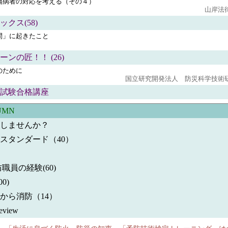
傷病者の対応を考える（その４）
山岸法
クス(58)
間」に起きたこと
ンの匠！！ (26)
のために
国立研究開発法人 防災科学技術
試験合格講座
UMN
しませんか？
 スタンダード（40）
防職員の経験(60)
0)
から消防（14）
view