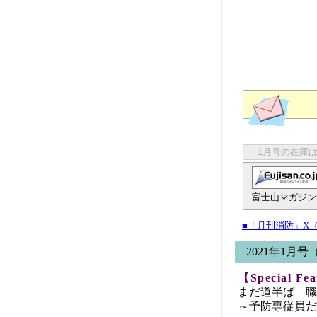
富士山マガジン
■「月刊消防」X（旧Tw
2021年1月号
【Special F
まだ道半ば 職
～予防専従員だ