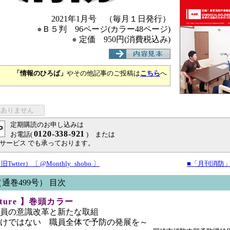
2021年1月号 （毎月１日発行）
●
Ｂ５判 96ページ(カラー48ページ)
●
定価 950円(消費税込み)
「情報のひろば」
やその他記事のご投稿は
こちら
へ
定期購読のお申し込みは
0120-338-921
お電話(
) または
サービス でも承っております。
tter）〔 @Monthly_shobo 〕
■「月刊消防
（通巻499号） 目次
eature 】巻頭カラー
員の意識改革と新たな取組
けではない 職員全体で予防の発展を～