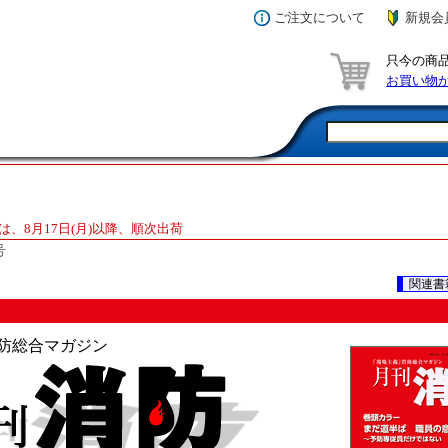
ご注文について
新規会
只今の商
お買い物
は、8月17日(月)以降、順次出荷
号
関連書
防総合マガジン