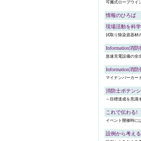
可搬式ロープウイ
情報のひろば
現場活動を科学的に
拭取り除染資器材
Information消
急速充電設備の全
Information消
マイナンバーカー
消防士ポテンシャ
～目標達成を意識する
これで伝わる!
イベント開催時に
設例から考える