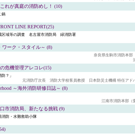
れが真庭の消防めし！ (10)
こ鍋
NT LINE REPORT(25)
戒区域等の調査 名古屋市消防局 緑消防署
～マイ・ワーク・スタイル～ (8)
奈良県生駒市消防本部
の危機管理アレコレ(15)
消防？」
元消防庁次長 消防大学校客員教授 日本防災士機構 特任アド
Brotherhood ～海外消防研修日誌～ (8)
江南市消防本部（
us! 川口市消防局、新たなる挑戦 (9)
局消防・水難救助小隊
4)