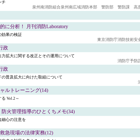
ンチ
泉州南消防組合泉州南広域消防本部 警防部 警防課 高
分析！ 月刊消防Laboratory
の効果の検証
東京消防庁消防技術安
防行政
出力拡大に関する改正とその運用について
消防庁予防
防行政
ドの普及拡大に向けた取組について
ルトレーニング(14)
 Vol.2～
 防火管理指導のひとくちメモ(34)
は細心の注意を
救急現場の法律実務(12)