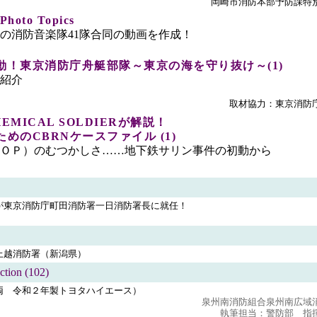
岡崎市消防本部予防課特
hoto Topics
の消防音楽隊41隊合同の動画を作成！
動！東京消防庁舟艇部隊～東京の海を守り抜け～(1)
紹介
取材協力：東京消防
MICAL SOLDIERが解説！
めのCBRNケースファイル (1)
ＯＰ）のむつかしさ……地下鉄サリン事件の初動から
が東京消防庁町田消防署一日消防署長に就任！
上越消防署（新潟県）
ction (102)
両 令和２年製トヨタハイエース）
泉州南消防組合泉州南広域
執筆担当：警防部 指