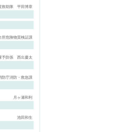
度救助隊 平田博章
全所危険物質検証課
課予防係 西出慶太
消防庁消防・救急課
月ヶ瀬和利
池田和生