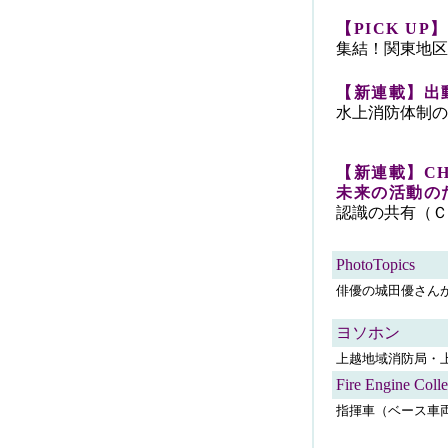
【PICK UP】P
集結！関東地区
【新連載】出
水上消防体制の
【新連載】CHE
未来の活動のた
認識の共有（Ｃ
PhotoTopics
俳優の城田優さん
ヨソホン
上越地域消防局・
Fire Engine Colle
指揮車（ベース車