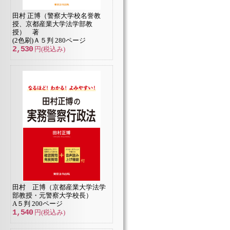
田村 正博（警察大学校名誉教
授、京都産業大学法学部教
授） 著
(2色刷)Ａ５判 280ページ
2,530
円(税込み)
田村 正博（京都産業大学法学
部教授・元警察大学校長）
A５判 200ページ
1,540
円(税込み)