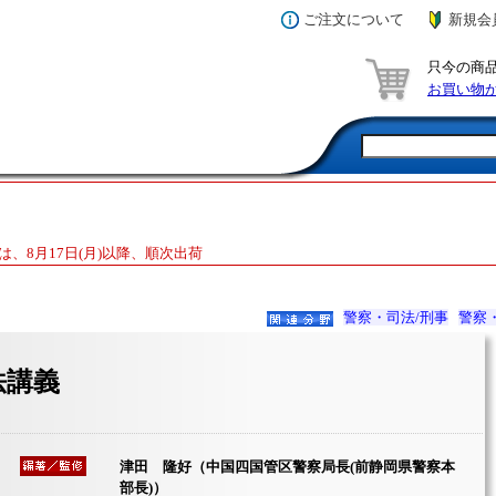
ご注文について
新規会
只今の商
お買い物
は、8月17日(月)以降、順次出荷
警察・司法/刑事
警察
法講義
津田 隆好（中国四国管区警察局長(前静岡県警察本
部長)）