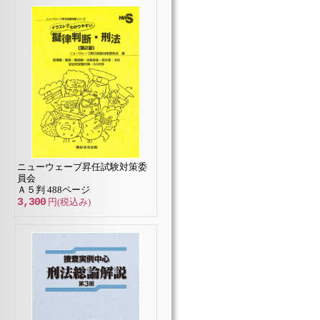
ニューウェーブ昇任試験対策委
員会
Ａ５判 488ページ
3,300
円(税込み)