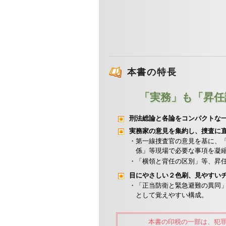
本書の特長
「実務」も「昇任
刑法総論と各論をコンパクトな
実務家の意見を集約し、捜査に
・第一線捜査官の意見を基に、
係」等現場で必要な事項を凝
・「横領と背任の区別」等、昇
目にやさしい２色刷、見やすい
・「正当防衛と緊急避難の異同」
として覚えやすい構成。
本書の印税の一部は、犯