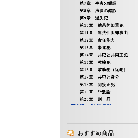
第7章 事実の錯誤
第8章 法律の錯誤
第9章 過失犯
第10章 結果的加重犯
第11章 違法性阻却事由
第12章 責任能力
第13章 未遂犯
第14章 共犯と共同正犯
第15章 教唆犯
第16章 幇助犯（従犯）
第17章 共犯と身分
第18章 間接正犯
第19章 罪数論
第20章 刑 罰
第2編 刑法各論
第1章 殺人の罪（199条～20
第2章 刑法上の「暴行」
第3章 傷害の罪（204条～21
おすすめ商品
第4章 凶器準備集合罪（208