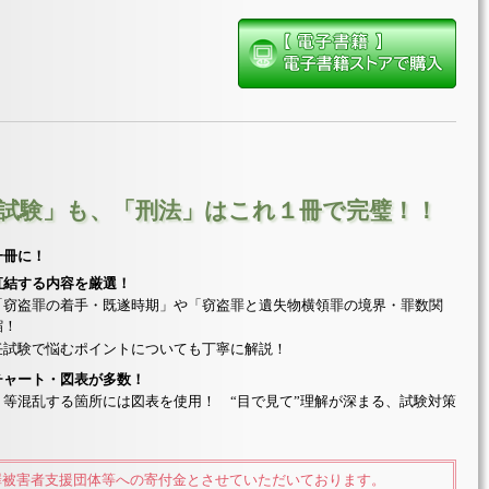
試験」も、「刑法」はこれ１冊で完璧！！
一冊に！
直結する内容を厳選！
「窃盗罪の着手・既遂時期」や「窃盗罪と遺失物横領罪の境界・罪数関
縮！
任試験で悩むポイントについても丁寧に解説！
チャート・図表が多数！
等混乱する箇所には図表を使用！ “目で見て”理解が深まる、試験対策
罪被害者支援団体等への寄付金とさせていただいております。