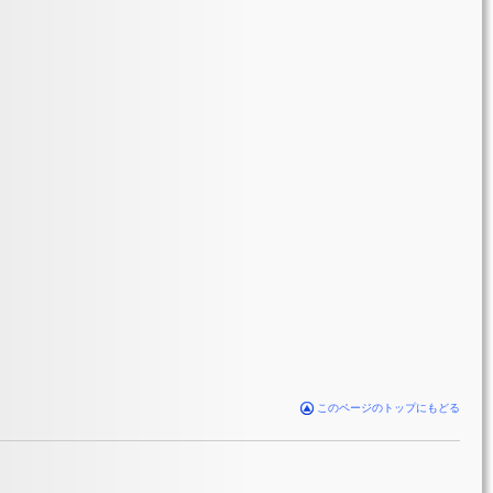
3条）
このページのトップにもどる
1条）
条の2）