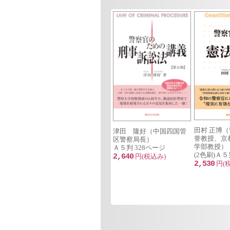
第5章 遺棄等の罪（217条～
第6章 逮捕・監禁罪（220条
第7章 脅迫の罪（222条，22
第8章 拐取罪（224条～229
第9章 性犯罪（176条～181
第10章 住居侵入等罪（130
第11章 名誉に対する罪（23
第12章 信用及び業務に対する
第13章 財産犯罪総論
第14章 窃盗罪（235条）
田村 正博
第15章 強盗の罪（236条～2
津田 隆好（中国四国管
誉教授、京
区警察局長）
第16章 詐欺罪（246条，24
学部教授）
Ａ５判 328ページ
(2色刷)Ａ５
第17章 恐喝罪（249条）
2,640
円(税込み)
2,530
円(
第18章 横領罪（252条～25
第19章 背任罪（247条）
第20章 盗品等に関する罪（2
第21章 毀棄及び隠匿の罪（2
第22章 放火罪（108条～11
第23章 通貨偽造罪（148条