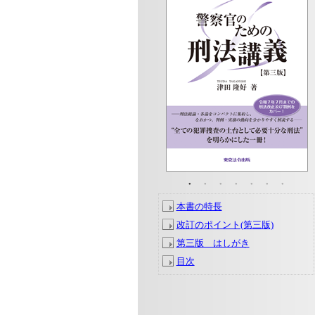
【 内容見本 】
【 内容見本 】
【 内容見本 】
【 内容見本 】
『令和７年の刑法改正に
『最新の重要判例を漏ら
『ポイントの整理に便利
『「充実した索引で検索
【 内容見本 】
【 内容見本 】
いち早く対応！』
さず収録！』
な図表を多数登載！』
もラクラク！」』
本書の特長
改訂のポイント(第三版)
第三版 はしがき
目次