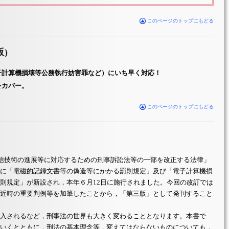
このページのトップにもどる
)
子計算機損壊等公務執行妨害罪など）にいち早く対応！
をカバー。
このページのトップにもどる
通信技術の進展等に対応するための刑事訴訟法等の一部を改正する法律」
に「電磁的記録文書等の偽造等にかかる罰則規定」及び「電子計算機損
則規定」が新設され，本年６月12日に施行されました。今回の改訂では
近時の重要判例等を加筆したことから，「第三版」として発刊すること
入されるなど，刑事法の世界も大きく変わることとなります。本書で
いくとともに，刑法の基本理念等，変えてはならないものについても，