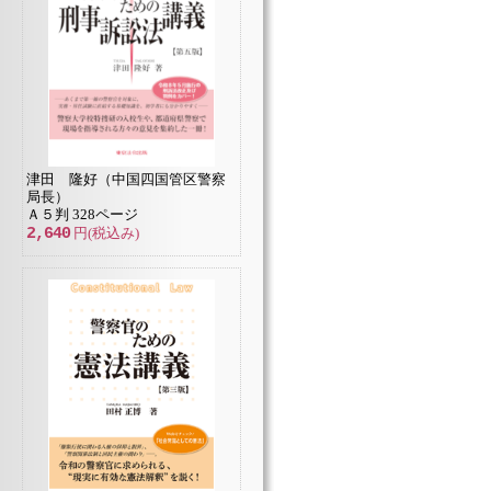
津田 隆好（中国四国管区警察
局長）
Ａ５判 328ページ
2,640
円(税込み)