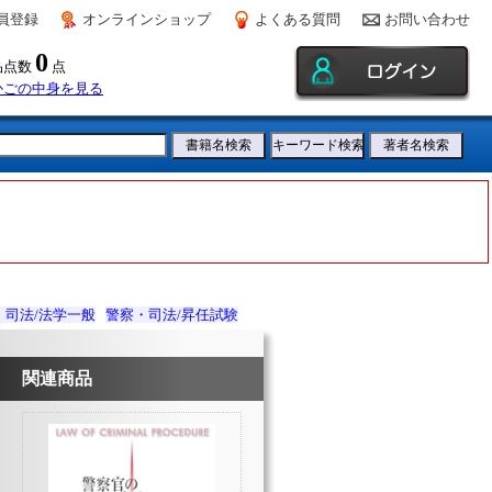
員登録
オンラインショップ
よくある質問
お問い合わせ
0
品点数
点
かごの中身を見る
・司法/法学一般
警察・司法/昇任試験
関連商品