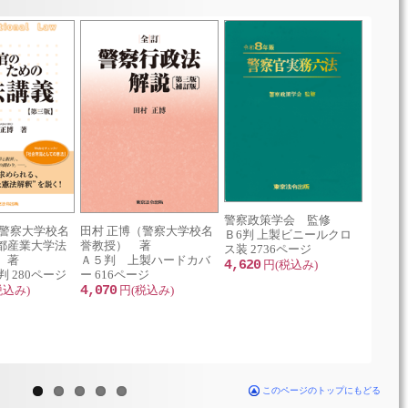
219条）
，221条）
3条）
条）
条）
条）
0条～232条）
罪（233条～234条の2）
警察政策学会 監修
（警察大学校名
田村 正博（警察大学校名
41条）
ニュー
Ｂ6判 上製ビニールクロ
都産業大学法
誉教授） 著
対策委
ス装 2736ページ
6条の2，248条）
 著
Ａ５判 上製ハードカバ
Ａ５判 
4,620
円(税込み)
判 280ページ
ー 616ページ
3,080
税込み)
4,070
円(税込み)
5条）
56条，257条）
58条～264条）
7条の2）
このページのトップにもどる
）