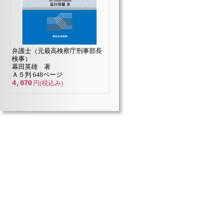
弁護士（元最高検察庁刑事部長
検事）
幕田英雄 著
Ａ５判 648ページ
4,070
円(税込み)