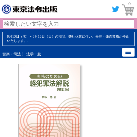
0
8月13日（木）～8月16日（日）の期間、弊社休業に伴い、受注・発送業務が停止
いたします。…
警察・司法
〉
法学一般
【 内容見本 】
【 内容見本 】
【 内容見本 】
【 内容見本 】
『質疑応答、犯罪事実記載例が充
『参考資料が背景知識の理解に役
【 内容見本 】
【 内容見本 】
【 内容見本 】
【 内容見本 】
『構成要件をチャートで整理！』
『関連判例を豊富に引用！』
実！』
立つ！』