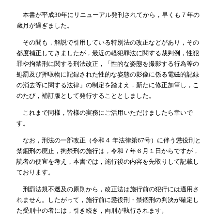
本書が平成30年にリニューアル発刊されてから，早くも７年の
歳月が過ぎました。
その間も，解説で引用している特別法の改正などがあり，その
都度補正してきましたが，最近の軽犯罪法に関する裁判例，性犯
罪や拘禁刑に関する刑法改正，「性的な姿態を撮影する行為等の
処罰及び押収物に記録された性的な姿態の影像に係る電磁的記録
の消去等に関する法律」の制定を踏まえ，新たに修正加筆し，こ
のたび，補訂版として発行することとしました。
これまで同様，皆様の実務にご活用いただけましたら幸いで
す。
なお，刑法の一部改正（令和４ 年法律第67号）に伴う懲役刑と
禁錮刑の廃止，拘禁刑の施行は，令和７年６月１日からですが，
読者の便宜を考え，本書では，施行後の内容を先取りして記載し
ております。
刑罰法規不遡及の原則から，改正法は施行前の犯行には適用さ
れません。したがって，施行前に懲役刑・禁錮刑の判決が確定し
た受刑中の者には，引き続き，両刑が執行されます。