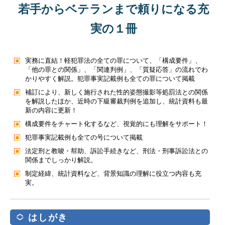
若手からベテランまで頼りになる充
実の１冊
実務に直結！軽犯罪法の全ての罪について、「構成要件」、
「他の罪との関係」、「関連判例」、「質疑応答」の流れでわ
かりやすく解説。犯罪事実記載例も全ての罪について掲載
補訂により、新しく施行された性的姿態撮影等処罰法との関係
を解説したほか、近時の下級審裁判例を追加し、統計資料も最
新の内容に更新！
構成要件をチャート化するなど、視覚的にも理解をサポート！
犯罪事実記載例も全ての号について掲載
法定刑と教唆・幇助、訴訟手続きなど、刑法・刑事訴訟法との
関係までしっかり解説。
制定経緯、統計資料など、背景知識の理解に役立つ内容も充
実。
はしがき