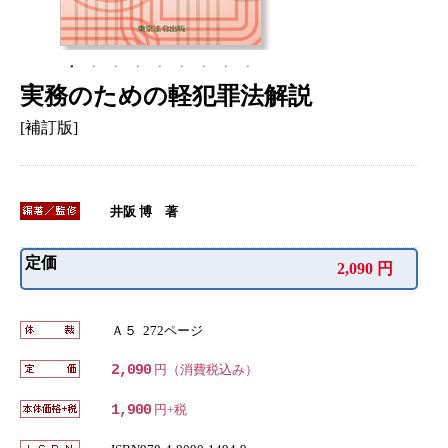
実務のための軽犯罪法解説
[補訂版]
井阪 博 著
定価
2,090 円
Ａ５ 272ページ
2,090
円（消費税込み）
1,900
円+税