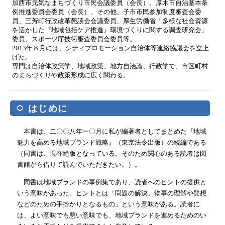
加西市元気なまちづくり市民会議委員（会長）、厚木市自治基本条
例推進委員会委員（会長）、その他、子市市民参加制度審査会委
員、三芳町行政改革懇談会会議委員、厚生労働省「多様な社会資源
を活かした『地域包括ケア推進』環境づくりに関する調査研究会」
委員、スポーツ庁技術審査委員会委員等。
2013年８月には、シティプロモーション自治体等連絡協議会を立上
げた。
専門は自治体政策学、地域政策、地方自治論、行政学で、市区町村
のまちづくりや政策形成に広く関わる。
はじめに
本書は、二〇〇八年一〇月に私が編著者としてまとめた『地域
魅力を高める地域ブランド戦略』（東京法令出版）の続編である
（同書は、現在絶版となっている。そのため関心のある読者は図
書館から借りて読んでいただきたい。）。
同書は地域ブランドの事例集であり、読者へのヒントの提供と
いう意味があった。ヒントとは「問題の解決、物事の理解や発想
などのための手掛かりとなるもの」という意味がある。読者に
は、よい意味でも悪い意味でも、地域ブランドを進めるためのい