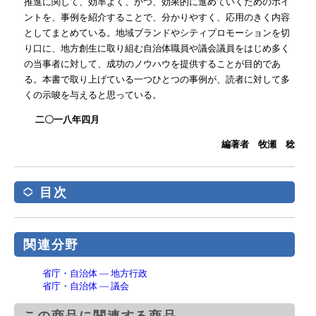
推進に関して、効率よく、かつ、効果的に進めていくためのポイ
ントを、事例を紹介することで、分かりやすく、応用のきく内容
としてまとめている。地域ブランドやシティプロモーションを切
り口に、地方創生に取り組む自治体職員や議会議員をはじめ多く
の当事者に対して、成功のノウハウを提供することが目的であ
る。本書で取り上げている一つひとつの事例が、読者に対して多
くの示唆を与えると思っている。
二〇一八年四月
編著者 牧瀬 稔
目次
関連分野
省庁・自治体 ― 地方行政
省庁・自治体 ― 議会
この商品に関連する商品