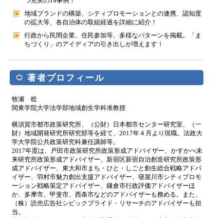
つ充実の14事例！
地域ブランドの構築、シティプロモーションとの連携、認知度
の拡大等、各自治体の取組経過を詳細に紹介！
行政から民間企業、住民参加等、多様なパターンを掲載。「ま
ちづくり」のアイディアの引き出しが増えます！
著者プロフィール
牧瀬 稔
関東学院大学法学部地域創生学科准教授
横須賀市都市政策研究所、（公財）日本都市センター研究室、（一
財）地域開発研究所研究部等を経て、2017年４月より現職。法政大
学大学院公共政策研究科兼任講師等。
2017年度は、戸田市政策研究所政策形成アドバイザー、かすかべ未
来研究所政策形成アドバイザー、新宿区新宿自治創造研究所政策形
成アドバイザー、東大和市まち・ひと・しごと創生総合戦略アドバ
イザー、羽村市魅力創出支援アドバイザー、寝屋川市シティプロモ
ーション戦略策定アドバイザー、鎌倉市行政評価アドバイザーほ
か、多摩市、甲斐市、西条市などのアドバイザーも務める。また、
（株）読売広告社シビックプライド・リサーチのアドバイザーも担
当。