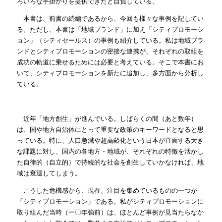
ろいろな手掛かりを提供できたと自負している。
本書は、前書の続編であるから、今回も様々な事例を記してい
る。ただし、本書は「地域ブランド」に加え「シティプロモーシ
ョン」（シティセールス）の事例も紹介している。私は地域ブラ
ンドとシティプロモーションの密接な連携が、それぞれの取組を
成功の軌道に乗せるためには必要と考えている。そこで本書にお
いて、シティプロモーションを新たに追加し、多方面から分析し
ている。
近年「地方創生」が進んでいる。しばらくの間（あと数年）
は、国や地方自治体にとって重要な政策のキーワードとなると思
っている。特に、人口急減や超高齢化という日本が直面する大き
な課題に対し、国内の各地方・地域が、それぞれの特徴を活かし
た自律的（自立的）で持続的な社会を創生していかなければ、地
域は衰退してしまう。
こうした危機感から、現在、注目を集めているものの一つが
「シティプロモーション」である。私がシティプロモーションに
取り組んだ当時（一〇年強前）は、ほとんど事例が見当たらなか