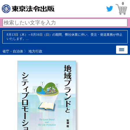
0
8月13日（木）～8月16日（日）の期間、弊社休業に伴い、受注・発送業務が停止
いたします。…
省庁・自治体
〉
地方行政
【 内容見本 】
【 内容見本 】
【 内容見本 】
【 内容見本 】
【 内容見本 】
【 内容見本 】
【 内容見本 】
【 内容見本 】
『周辺都市の住民もターゲット
『周辺都市の住民もターゲット
『人口増加とシビックプライドの
『人口増加とシビックプライドの
『見慣れた風景を観光資源に！体
『見慣れた風景を観光資源に！体
『民間企業によるターゲットを絞
『民間企業によるターゲットを絞
に！小さな自治体でも交流人口を
に！小さな自治体でも交流人口を
両方を実現した事例を分析解
両方を実現した事例を分析解
験型の民泊で学校単位の集客！』
験型の民泊で学校単位の集客！』
ったまちづくり事例を紹介！』
ったまちづくり事例を紹介！』
大幅に増やせる！』
大幅に増やせる！』
説！』
説！』