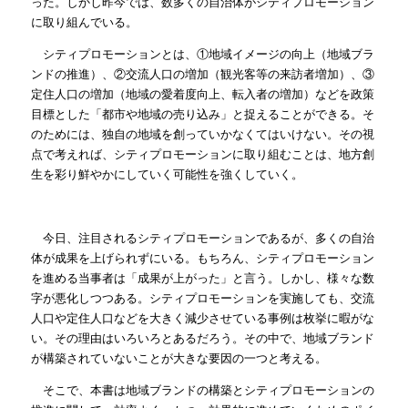
った。しかし昨今では、数多くの自治体がシティプロモーション
に取り組んでいる。
シティプロモーションとは、①地域イメージの向上（地域ブラ
ンドの推進）、②交流人口の増加（観光客等の来訪者増加）、③
定住人口の増加（地域の愛着度向上、転入者の増加）などを政策
目標とした「都市や地域の売り込み」と捉えることができる。そ
のためには、独自の地域を創っていかなくてはいけない。その視
点で考えれば、シティプロモーションに取り組むことは、地方創
生を彩り鮮やかにしていく可能性を強くしていく。
今日、注目されるシティプロモーションであるが、多くの自治
体が成果を上げられずにいる。もちろん、シティプロモーション
を進める当事者は「成果が上がった」と言う。しかし、様々な数
字が悪化しつつある。シティプロモーションを実施しても、交流
人口や定住人口などを大きく減少させている事例は枚挙に暇がな
い。その理由はいろいろとあるだろう。その中で、地域ブランド
が構築されていないことが大きな要因の一つと考える。
そこで、本書は地域ブランドの構築とシティプロモーションの