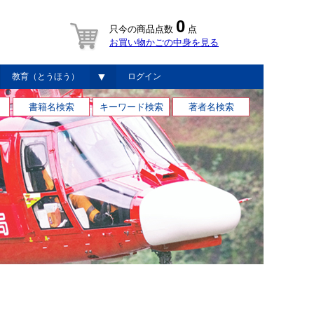
0
只今の商品点数
点
お買い物かごの中身を見る
▼
教育（とうほう）
ログイン