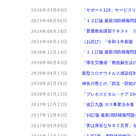
「サポート119」サービス
2026年01月09日
「１２訂版 最新消防模擬問
2025年08月06日
「普通救命講習テキスト ガ
2024年08月28日
（お詫び）『令和３年新版 
2021年08月23日
「１１訂版 最新消防模擬問
2020年12月14日
『厚生労働省「救急蘇生法の
2020年06月03日
新型コロナウイルス感染症
2020年04月17日
神奈川県との「防災・防犯
2020年02月26日
「プレホスピタル・ケア 1
2020年01月21日
「改訂九版 ガス事業法令集
2017年12月22日
「10訂版 最新消防模擬問
2017年11月02日
「実は身近なＮＢＣ災害」
2017年09月09日
「2-3訂版 予防技術検定