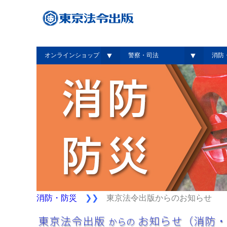
▼
▼
オンラインショップ
警察・司法
消防
消防・防災
❯❯
東京法令出版からのお知らせ