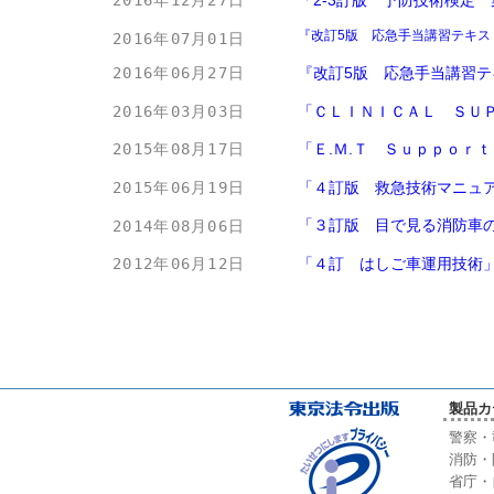
2016年12月27日
『改訂5版 応急手当講習テキス
2016年07月01日
『改訂5版 応急手当講習
2016年06月27日
「ＣＬＩＮＩＣＡＬ ＳＵ
2016年03月03日
「Ｅ.Ｍ.Ｔ Ｓｕｐｐｏｒ
2015年08月17日
「４訂版 救急技術マニュ
2015年06月19日
「３訂版 目で見る消防車
2014年08月06日
「４訂 はしご車運用技術
2012年06月12日
製品カ
警察・
消防・
省庁・