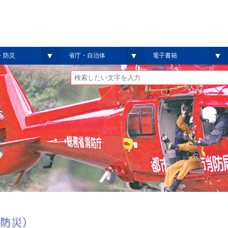
▼
▼
▼
・防災
省庁・自治体
電子書籍