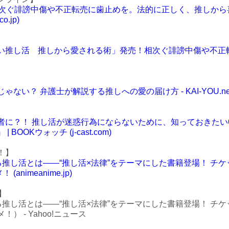
相次ぐ誹謗中傷や不正転売に歯止めを。法的に正しく、推しから喜
o.jp)
推し活 推しから愛される術」発売！相次ぐ誹謗中傷や不正転売に歯止
ない？ 弁護士が解説する推しへの愛の届け方 - KAI-YOU.ne
】
者に？！ 推し活が迷惑行為にならないために、知っておきたい
BOOKウォッチ (j-cast.com)
！】
れる推し活とは――“推し活×法律”をテーマにした書籍登場！ 
(animeanime.jp)
】
れる推し活とは――“推し活×法律”をテーマにした書籍登場！ 
） - Yahoo!ニュース