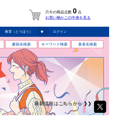
0
只今の商品点数
点
お買い物かごの中身を見る
▼
教育（とうほう）
ログイン
最新情報はこちらから ❯❯