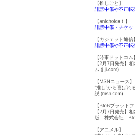
【推しごと】
誹謗中傷や不正転売に
【anichoice！】
誹謗中傷・チケット
【ガジェット通信
誹謗中傷や不正転売
【時事ドットコム
【2月7日発売】
ム (jiji.com)
【MSNニュース】
“推し”から喜ば
説 (msn.com)
【BtoBプラット
【2月7日発売】
版 株式会社｜BtoB
【アニメル】