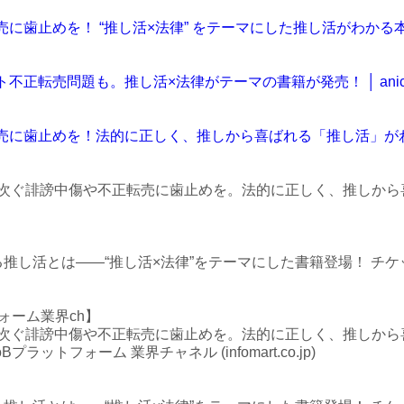
歯止めを！ “推し活×法律” をテーマにした推し活がわかる本が2月7日
不正転売問題も。推し活×法律がテーマの書籍が発売！ │ anich
】
に歯止めを！法的に正しく、推しから喜ばれる「推し活」がわかる
】
相次ぐ誹謗中傷や不正転売に歯止めを。法的に正しく、推しか
れる推し活とは――“推し活×法律”をテーマにした書籍登場！ 
フォーム業界ch】
相次ぐ誹謗中傷や不正転売に歯止めを。法的に正しく、推しから
プラットフォーム 業界チャネル (infomart.co.jp)