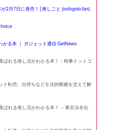
に発売！│推しごと (oshigoto.fan)
oice
本 ｜ ガジェット通信 GetNews
ら喜ばれる推し活がわかる本！：時事ドットコ
チケット転売、出待ちなどを法的根拠を交えて解
喜ばれる推し活がわかる本！ －東京法令出