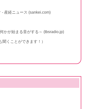
ュース (sankei.com)
かが始まる音がする～ (tbsradio.jp)
も聞くことができます！）