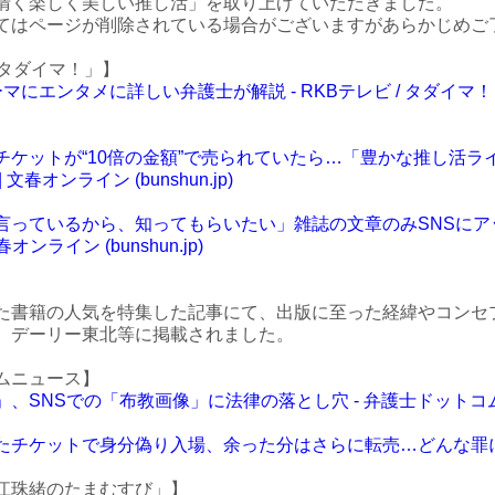
清く楽しく美しい推し活」を取り上げていただきました。
てはページが削除されている場合がございますがあらかじめご
「タダイマ！」】
にエンタメに詳しい弁護士が解説 - RKBテレビ / タダイマ！ 
】
チケットが“10倍の金額”で売られていたら…「豊かな推し活
春オンライン (bunshun.jp)
言っているから、知ってもらいたい」雑誌の文章のみSNSにア
オンライン (bunshun.jp)
た書籍の人気を特集した記事にて、出版に至った経緯やコンセ
、デーリー東北等に掲載されました。
ムニュース】
SNSでの「布教画像」に法律の落とし穴 - 弁護士ドットコム (be
チケットで身分偽り入場、余った分はさらに転売…どんな罪に？ - 弁
赤江珠緒のたまむすび」】