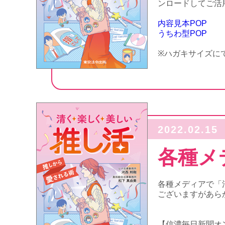
ンロードしてご活
内容見本POP
うちわ型POP
※ハガキサイズに
2022.02.15
各種メ
各種メディアで「
ございますがあら
【信濃毎日新聞オ