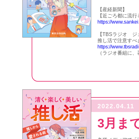
【産経新聞】
【近ごろ都に流行るも
https://www.sank
【TBSラジオ 
推し活で注意すべき法律
https://www.tbsradi
（ラジオ番組に、
2022.04.11
3月ま