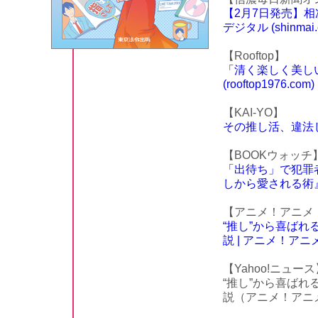
【2月7日発売】
デジタル (shinmai.c
【Rooftop】
「清く楽しく美しい
(rooftop1976.com)
【KAI-YO】
その推し活、違法じゃ
【BOOKウォッチ
「出待ち」で犯罪
しから愛される術』 | 
【アニメ！アニメ
“推し”から喜ば
説 | アニメ！アニメ！ 
【Yahoo!ニュース
“推し”から喜ば
説（アニメ！アニメ！