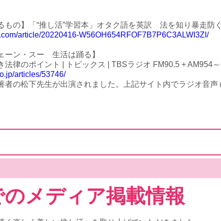
の】「“推し活”学習本」オタク語を英訳 法を知り暴走防ぐ - 産経ニ
ei.com/article/20220416-W56OH654RFOF7B7P6C3ALWI3ZI/
ジェーン・スー 生活は踊る】
のポイント | トピックス | TBSラジオ FM90.5 + AM954～何
o.jp/articles/53746/
著者の松下先生が出演されました。上記サイト内でラジオ音声
でのメディア掲載情報