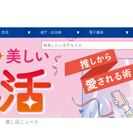
▼
▼
▼
・防災
省庁・自治体
電子書籍
❯
推し活ニュース