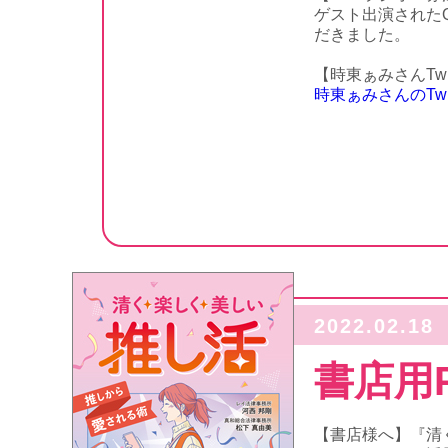
ゲスト出演されたQ
だきました。
【時東ぁみさんTwit
時東ぁみさんのTw
2022.02.18
書店用
【書店様へ】『清