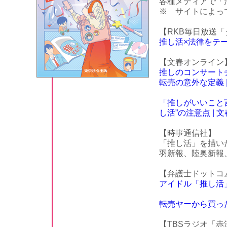
各種メディアで「
※ サイトによっ
【RKB毎日放送
推し活×法律をテーマ
【文春オンライン
推しのコンサート
転売の意外な定義 | 文
「推しがいいこと
し活”の注意点 | 文春
【時事通信社】
「推し活」を描い
羽新報、陸奥新報
【弁護士ドットコ
アイドル「推し活」、
転売ヤーから買った
【TBSラジオ「