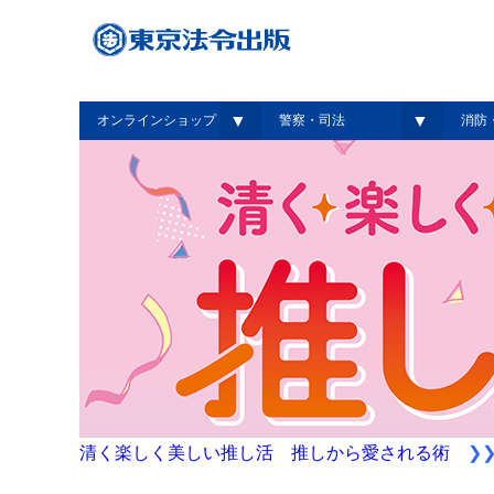
▼
▼
オンラインショップ
警察・司法
消防
清く楽しく美しい推し活 推しから愛される術
❯