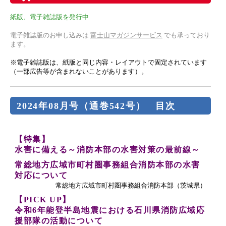
紙版、電子雑誌版を発行中
電子雑誌版のお申し込みは
富士山マガジンサービス
でも承っており
ます。
※電子雑誌版は、紙版と同じ内容・レイアウトで固定されています
（一部広告等が含まれないことがあります）。
2024年08月号（通巻542号） 目次
【特集】
水害に備える～消防本部の水害対策の最前線～
常総地方広域市町村圏事務組合消防本部の水害
対応について
常総地方広域市町村圏事務組合消防本部（茨城県）
【PICK UP】
令和6年能登半島地震における石川県消防広域応
援部隊の活動について