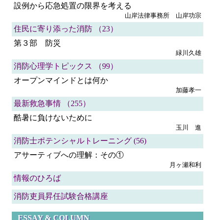
設例から応急処置の限界を考える
山岸法律事務所 山岸功宗
住民に寄り添った消防 （23）
第３部 防災
緑川久雄
消防心理学トピックス （99）
オープンマインドとは何か
加藤孝一
最新救急事情 （255）
酷暑に負けないために
玉川 進
消防士ポテンシャルトレーニング (56)
アサーティブへの理解：その①
月ヶ瀬和利
情報のひろば
消防吏員昇任試験合格講座
ESSAY & COLUMN