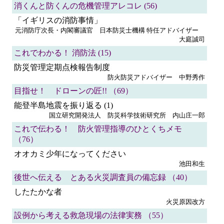
消くんと防くんの危機管理アレコレ (56)
「イギリスの消防事情」
元消防庁次長・内閣審議官 日本防災士機構 特任アドバイザー
大庭誠司
これでわかる！ 消防法 (15)
防災管理定期点検報告制度
防火防災アドバイザー 中野秀作
目指せ！ ドローンの匠!! （69）
能登半島地震を振り返る (1)
国立研究開発法人 防災科学技術研究所 内山庄一郎
これで伝わる！ 防火管理指導のひとくちメモ
（76）
オオカミ少年になってください
池田和生
後世へ伝える とある火災調査員の備忘録 （40）
したたかな者
火災原因改方
設例から考える救急現場の法律実務 （55）