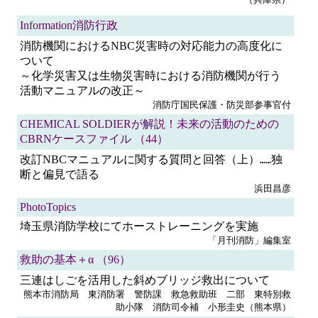
Information消防行政
消防機関におけるNBC災害時の対応能力の高度化に
ついて
～化学災害又は生物災害時における消防機関が行う
活動マニュアルの改正～
消防庁国民保護・防災部参事官付
CHEMICAL SOLDIERが解説！未来の活動のための
CBRNケースファイル （44）
改訂NBCマニュアルに関する質問と回答（上）
独
……
断と偏見で語る
浜田昌彦
PhotoTopics
埼玉県消防学校にてホーストレーニングを実施
「月刊消防」編集室
救助の基本＋α （96）
三連はしごを活用した斜めブリッジ救出について
熊本市消防局 東消防署 警防課 救急救助班 二部 東特別救
助小隊 消防司令補 小形圭史（熊本県）