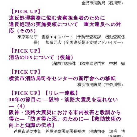
金沢市消防局（石川県）
【PICK UP】
違反処理業務に悩む査察担当者のために
違反処理の実施要領について 重大違反への対
応（その5）
東京消防庁 査察エキスパート（予防部査察課 機動査察係
長） 加藤元宏（全国違反是正支援アドバイザー）
【PICK UP】
消防のDXについて（後編）
消防庁総務課 DX推進専門官 中村 徹
【PICK UP】
横浜市消防局司令センターの新庁舎への移転
横浜市消防局（神奈川県）
【PICK UP】【リレー連載】
30年の節目に ―阪神・淡路大震災を忘れない
―（4）
阪神・淡路大震災における市内被害と教訓から
得た―「防ぎ得た死」のために―【救助技術の
向上と知識の伝承】
芦屋市消防本部 芦屋消防署副署長補佐 消防司令 堀毛 博
（兵庫県）