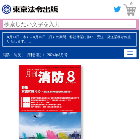
0
8月13日（木）～8月16日（日）の期間、弊社休業に伴い、受注・発送業務が停止
いたします。…
消防・防災
〉
月刊消防
〉 2024年8月号
【 内容見本 】
【 内容見本 】
【 内容見本 】
【 内容見本 】
【 内容見本 】
【 内容見本 】
【 内容見本 】
【 内容見本 】