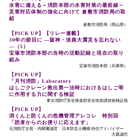
水害に備える～消防本部の水害対策の最前線～
災害対応体制の強化に向けて 倉敷市消防局の取
組
倉敷市消防局（岡山県）
【PICK UP】【リレー連載】
30年の節目に ―阪神・淡路大震災を忘れない
―（5）
宝塚
市消防本部の当時の活動記録と現在の取り
組み
宝塚
市消防本部（兵庫県）
【PICK UP】
「月刊消防」Laboratory
はしごクレーン救出第一法時におけるはしご等
に作用する力に関する検証
東京消防庁安全推進部安全技術課技術検証係
【PICK UP】
消くんと防くんの危機管理アレコレ 特別回
「読者からのお便りに応えます」
元消防庁次長・内閣審議官 日本防災士機構 特任アドバイザー
大庭誠司