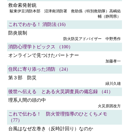
救命索発射銃
駿東伊豆消防本部 沼津南消防署 救助係（特別救助隊）高嶋佑
輔（静岡県）
これでわかる！ 消防法 (16)
防炎規制
防火防災アドバイザー 中野秀作
消防心理学トピックス （100）
オンラインで見つけたパートナー
加藤孝一
住民に寄り添った消防 （24）
第３部 防災
緑川久雄
後世へ伝える とある火災調査員の備忘録 （41）
理系人間の頭の中
火災原因改方
これで伝わる！ 防火管理指導のひとくちメモ
（77）
台風はなぜ左巻き（反時計回り）なのか