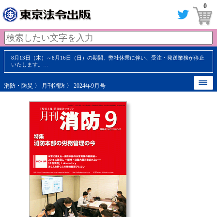
0
8月13日（木）～8月16日（日）の期間、弊社休業に伴い、受注・発送業務が停止
いたします。…
消防・防災
〉
月刊消防
〉 2024年9月号
【 内容見本 】
【 内容見本 】
【 内容見本 】
【 内容見本 】
【 内容見本 】
【 内容見本 】
【 内容見本 】
【 内容見本 】