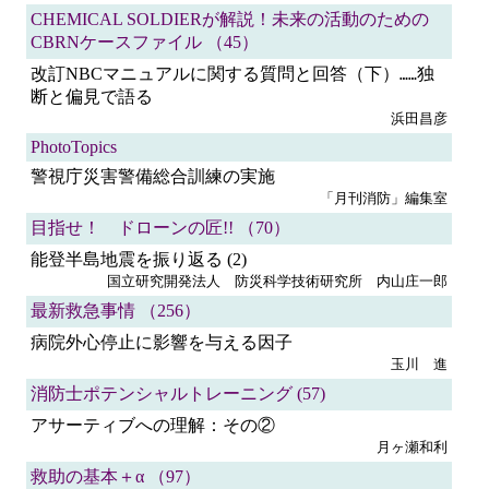
CHEMICAL SOLDIERが解説！未来の活動のための
CBRNケースファイル （45）
改訂NBCマニュアルに関する質問と回答（下）
独
……
断と偏見で語る
浜田昌彦
PhotoTopics
警視庁災害警備総合訓練の実施
「月刊消防」編集室
目指せ！ ドローンの匠!! （70）
能登半島地震を振り返る (2)
国立研究開発法人 防災科学技術研究所 内山庄一郎
最新救急事情 （256）
病院外心停止に影響を与える因子
玉川 進
消防士ポテンシャルトレーニング (57)
アサーティブへの理解：その②
月ヶ瀬和利
救助の基本＋α （97）