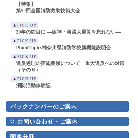
【特集】
第52回全国消防救助技術大会
▲PICK UP
30年の節目に ―阪神・淡路大震災を忘れない―
▲PICK UP
PhotoTopics神奈川県消防学校新機能説明会
▲PICK UP
違反処理の実施要領について 重大違反への対応
（その６）
▲PICK UP
消防活動体験記
バックナンバーのご案内
お問い合わせ・ご案内
関連分野