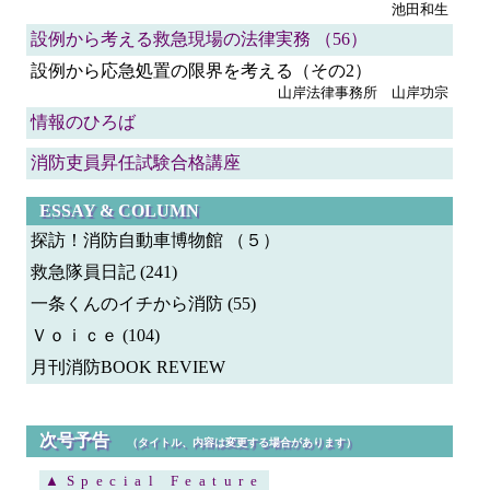
池田和生
設例から考える救急現場の法律実務 （56）
設例から応急処置の限界を考える（その2）
山岸法律事務所 山岸功宗
情報のひろば
消防吏員昇任試験合格講座
ESSAY & COLUMN
探訪！消防自動車博物館 （５）
救急隊員日記 (241)
一条くんのイチから消防 (55)
Ｖｏｉｃｅ (104)
月刊消防BOOK REVIEW
次号予告
（タイトル、内容は変更する場合があります）
▲Special Feature