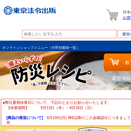
只今
お買
オンラインショップメニュー（分野別書籍一覧）
最新情報
●弊社夏期休業日について、下記のとおりお知らせいたします。
【休業期間】 8月13日（木）～8月16日（日）
[商品の発送について]
8月10日(月) 9時以降のご入金確認分につきまして
荷