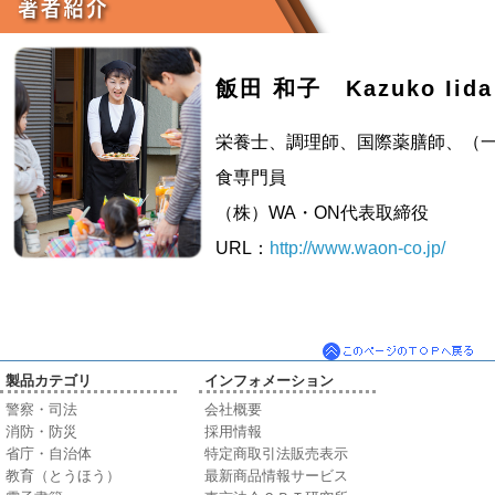
飯田 和子 Kazuko Iida
栄養士、調理師、国際薬膳師、（
食専門員
（株）WA・ON代表取締役
URL：
http://www.waon-co.jp/
製品カテゴリ
インフォメーション
警察・司法
会社概要
消防・防災
採用情報
省庁・自治体
特定商取引法販売表示
教育（とうほう）
最新商品情報サービス