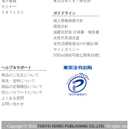
電子書籍
東京法令ＣＢＴ研究所
セミナー
ＣＢＴミライ
ガイドライン
個人情報保護方針
環境方針
温暖化対策 計画書・報告書
次世代育成支援
女性活躍推進法の行動計画
サイトポリシー
SDGs(持続可能な開発目標)
ヘルプ＆サポート
商品のご注文について
発送・送料について
雑誌の定期購読について
IDとパスワードについて
よくある質問
お問い合わせ
Copyright © 2015
TOKYO HOREI PUBLISHING CO.,LTD.
All rights res