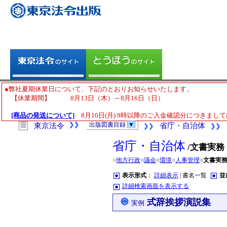
●弊社夏期休業日について、下記のとおりお知らせいたします。
【休業期間】 8月13日（木）～8月16日（日）
[商品の発送について]
8月10日(月) 9時以降のご入金確認分につきまして
❯❯
出版図書目録
▼
☰
東京法令
省庁・自治体
❯❯
❯❯
省庁・自治体
/文書実務
■
地方行政
■
議会
■
環境
■
人事管理
■
文書実
表示形式
：
詳細表示
| 書名一覧
並
詳細検索画面を表示する
式辞挨拶演説集
実例