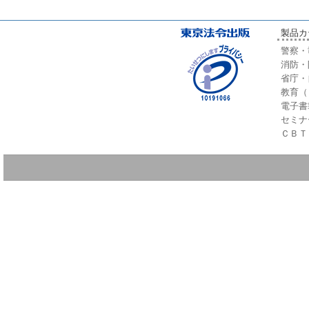
製品カ
警察・
消防・
省庁・
教育（
電子書
セミナ
ＣＢＴ