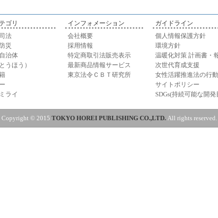
テゴリ
インフォメーション
ガイドライン
司法
会社概要
個人情報保護方針
防災
採用情報
環境方針
自治体
特定商取引法販売表示
温暖化対策 計画書・
とうほう）
最新商品情報サービス
次世代育成支援
籍
東京法令ＣＢＴ研究所
女性活躍推進法の行
ー
サイトポリシー
ミライ
SDGs(持続可能な開発
Copyright © 2015
TOKYO HOREI PUBLISHING CO.,LTD.
All rights reserved.