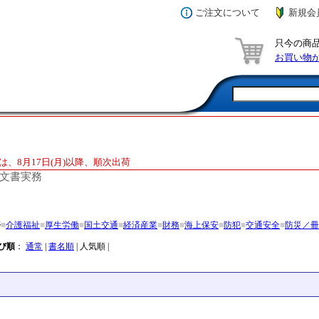
ご注文について
新規会
只今の商
お買い物
は、8月17日(月)以降、順次出荷
文書実務
務
■
介護福祉
■
厚生労働
■
国土交通
■
経済産業
■
財務
■
海上保安
■
防犯
■
交通安全
■
防災／冊
び順
：
通常
|
書名順
| 人気順 |