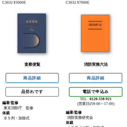
C3032 ¥5000E
C3032 ¥7000E
査察便覧
消防実務六法
品切れです
電話で申込み
TEL :
0120-338-921
編著/監修
(営業日の9:00～17:00)
東京消防庁 監修
編著/監修
体裁
消防実務研究会
Ｂ５判・加除式
体裁