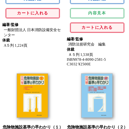
カートに入れる
内容見本
編著/監修
カートに入れる
一般財団法人 日本消防設備安全セ
ンター
編著/監修
体裁
消防法規研究会 編集
A５判 1,224頁
体裁
Ａ５判 1,538頁
ISBN978-4-8090-2581-5
C3032 ¥2500E
危険物施設基準の早わかり（１）
危険物施設基準の早わかり（２）