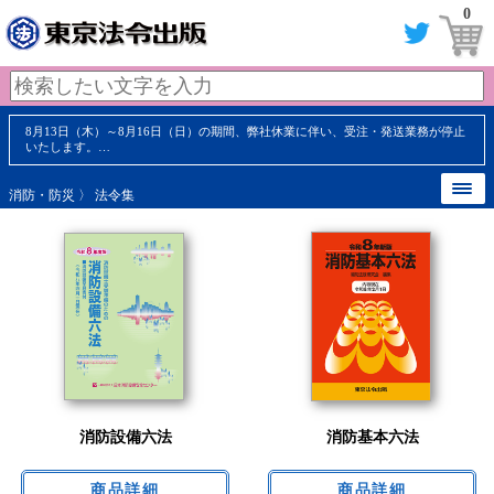
0
8月13日（木）～8月16日（日）の期間、弊社休業に伴い、受注・発送業務が停止
いたします。…
消防・防災
〉 法令集
消防設備六法
消防基本六法