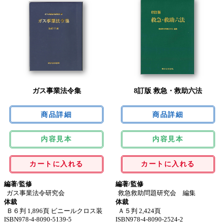
ガス事業法令集
8訂版 救急・救助六法
内容見本
内容見本
カートに入れる
カートに入れる
編著/監修
編著/監修
ガス事業法令研究会
救急救助問題研究会 編集
体裁
体裁
Ｂ６判 1,896頁 ビニールクロス装
Ａ５判 2,424頁
ISBN978-4-8090-5139-5
ISBN978-4-8090-2524-2