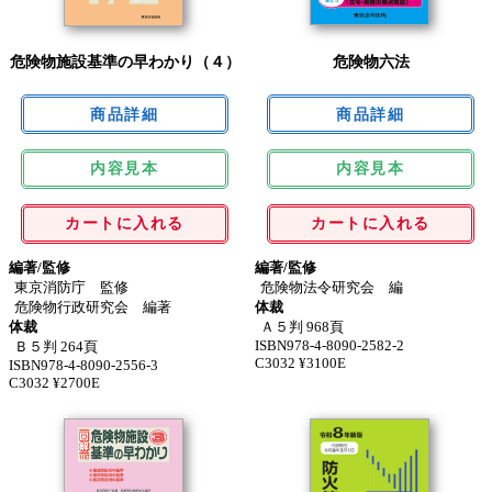
危険物施設基準の早わかり（４）
危険物六法
内容見本
内容見本
カートに入れる
カートに入れる
編著/監修
編著/監修
東京消防庁 監修
危険物法令研究会 編
危険物行政研究会 編著
体裁
体裁
Ａ５判 968頁
ISBN978-4-8090-2582-2
Ｂ５判 264頁
C3032 ¥3100E
ISBN978-4-8090-2556-3
C3032 ¥2700E