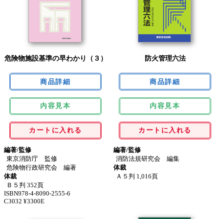
危険物施設基準の早わかり（３）
防火管理六法
内容見本
内容見本
カートに入れる
カートに入れる
編著/監修
編著/監修
東京消防庁 監修
消防法規研究会 編集
危険物行政研究会 編著
体裁
体裁
Ａ５判 1,016頁
Ｂ５判 352頁
ISBN978-4-8090-2555-6
C3032 ¥3300E