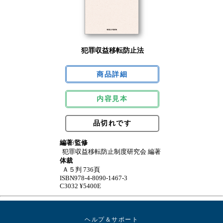
犯罪収益移転防止法
内容見本
品切れです
編著/監修
犯罪収益移転防止制度研究会 編著
体裁
Ａ５判 736頁
ISBN978-4-8090-1467-3
C3032 ¥5400E
ヘルプ＆サポート