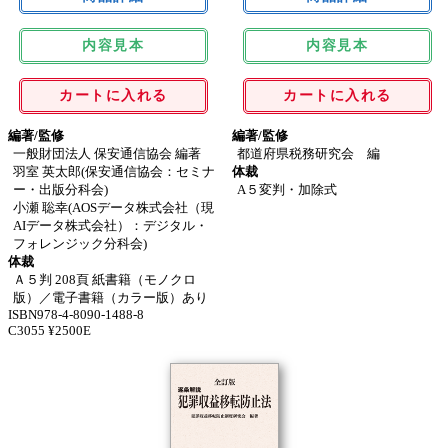
内容見本
内容見本
カートに入れる
カートに入れる
編著/監修
編著/監修
一般財団法人 保安通信協会 編著
都道府県税務研究会 編
羽室 英太郎(保安通信協会：セミナ
体裁
ー・出版分科会)
A５変判・加除式
小瀬 聡幸(AOSデータ株式会社（現
AIデータ株式会社）：デジタル・
フォレンジック分科会)
体裁
Ａ５判 208頁 紙書籍（モノクロ
版）／電子書籍（カラー版）あり
ISBN978-4-8090-1488-8
C3055 ¥2500E