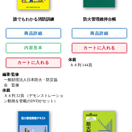
誰でもわかる消防訓練
防火管理維持台帳
内容見本
カートに入れる
体裁
カートに入れる
Ａ４判 144頁
編著/監修
一般財団法人日本防火・防災協
会 監修
体裁
Ａ４判 32頁 （デモンストレーショ
ン動画を登載のDVDがセット）