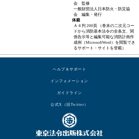
会 監修
一般財団法人日本防火・防災協
会 編集・発行
体裁
Ａ４判 200頁 （巻末の二次元コー
ドから消防基本法令の全条文、関
係告示等と編集可能な消防計画作
成例（MicrosoftWord）を閲覧でき
るサポート・サイトを登載）
ヘルプ＆サポート
インフォメーション
ガイドライン
公式X（旧Twitter）