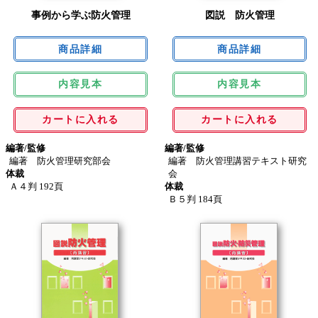
事例から学ぶ防火管理
図説 防火管理
内容見本
内容見本
カートに入れる
カートに入れる
編著/監修
編著/監修
編著 防火管理研究部会
編著 防火管理講習テキスト研究
体裁
会
Ａ４判 192頁
体裁
Ｂ５判 184頁