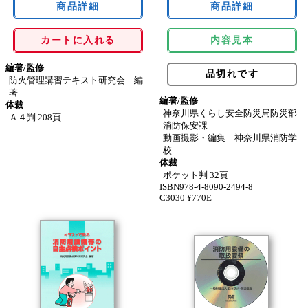
カートに入れる
内容見本
編著/監修
品切れです
防火管理講習テキスト研究会 編
著
編著/監修
体裁
神奈川県くらし安全防災局防災部
Ａ４判 208頁
消防保安課
動画撮影・編集 神奈川県消防学
校
体裁
ポケット判 32頁
ISBN978-4-8090-2494-8
C3030 ¥770E