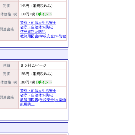
定価
143円（消費税込み）
体価格+税
130円+税
1ポイント
警察・司法≫生活安全
省庁・自治体≫防犯
関連書籍
啓発資料≫防犯
教師用図書(学校安全)≫防犯
体裁
Ｂ５判 20ページ
定価
198円（消費税込み）
体価格+税
180円+税
1ポイント
警察・司法≫生活安全
省庁・自治体≫防犯
関連書籍
教師用図書(学校安全)≫薬物
乱用防止