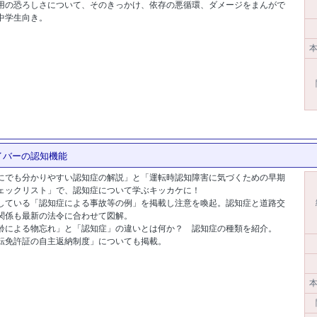
用の恐ろしさについて、そのきっかけ、依存の悪循環、ダメージをまんがで
中学生向き。
[商品コード:5445]
本
イバーの認知機能
にでも分かりやすい認知症の解説」と「運転時認知障害に気づくための早期
ェックリスト」で、認知症について学ぶキッカケに！
している「認知症による事故等の例」を掲載し注意を喚起。認知症と道路交
関係も最新の法令に合わせて図解。
齢による物忘れ」と「認知症」の違いとは何か？ 認知症の種類を紹介。
転免許証の自主返納制度」についても掲載。
ド:13126]
本