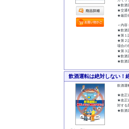
★飲酒
★交通
★厳罰
＜内容
★飲酒
★第１
★第２
場合の
★第３
★飲酒
★飲酒
[商品コー
飲酒運転は絶対しない！
飲酒運
★改正
★改正
対する
★飲酒
ド:1023