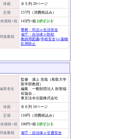
体裁
Ｂ５判 20ページ
定価
157円（消費税込み）
体価格+税
143円+税
1ポイント
警察・司法≫生活安全
省庁・自治体≫防犯
関連書籍
教師用図書(学校安全)≫薬物
乱用防止
監修 浦上 克哉（鳥取大学
医学部教授）
編著者名
編集 一般財団法人 財形福
祉協会，
東京法令出版株式会社
体裁
Ｂ６判 16ページ
定価
110円（消費税込み）
体価格+税
100円+税
1ポイント
関連書籍
省庁・自治体≫交通安全