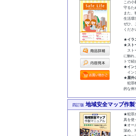
この小
守るた
また、
生活環
ぜひ、
くださ
★
イラ
★
スト
ストー
に触れ
トで紹
★
イン
インタ
★
屋外
犯罪機
的な例
[商品コー
地域安全マップ作製
四訂版
★犯罪
真を使
★オー
深め、
★マッ