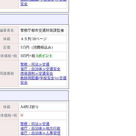
安全
編著者名
警察庁都市交通対策課監修
体裁
Ａ５判 16ページ
定価
115円（消費税込み）
体価格+税
105円+税
1ポイント
警察・司法≫交通
省庁・自治体≫交通安全
関連書籍
啓発資料≫交通安全
教師用図書(学校安全)≫交通
安全
体裁
A4判 Z折り
体価格+税
※
警察・司法≫交通
省庁・自治体≫地方行政
省庁・自治体≫人事管理