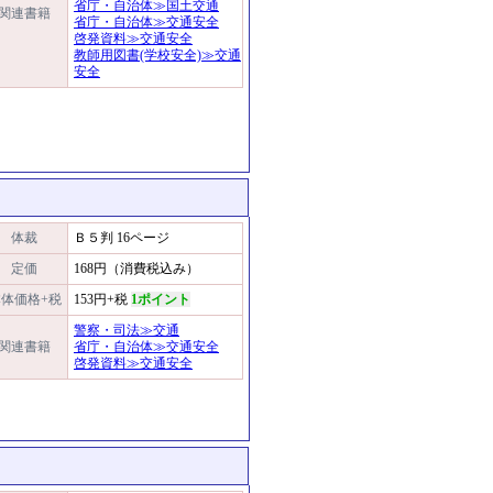
省庁・自治体≫国土交通
関連書籍
省庁・自治体≫交通安全
啓発資料≫交通安全
教師用図書(学校安全)≫交通
安全
体裁
Ｂ５判 16ページ
定価
168円（消費税込み）
体価格+税
153円+税
1ポイント
警察・司法≫交通
関連書籍
省庁・自治体≫交通安全
啓発資料≫交通安全