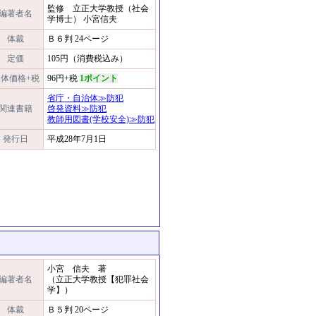
監修 立正大学教授（社会
編著者名
学博士） 小宮信夫
体裁
Ｂ６判 24ページ
定価
105円（消費税込み）
体価格+税
96円+税
1ポイント
省庁・自治体≫防犯
関連書籍
啓発資料≫防犯
教師用図書(学校安全)≫防犯
発行日
平成28年7月1日
小宮 信夫 著
編著者名
（立正大学教授【犯罪社会
学】）
体裁
Ｂ５判 20ページ