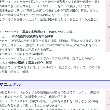
冊子では、ストーカーやDVといった女性が被害者となる危険や犯罪から身を
め実践できる防犯対策をイラストやチャートを用いて解説しています。
犯罪機会論に基づく“危険な場所”の代表的な例を写真で紹介、解説。自らの
境内で危険な場所はどこか分かる内容となっています。
この小冊子をお使いいただき、危険回避を身に付け、安全な日々をお過ごし
い。
本
ストやチャート、写真を多数用いて、わかりやすい内容に
ーカー・DVの類型や実践的な対策を掲載
カー・DV行為に当たる類型と対策を掲載。対策は、証拠となる物証の保存
、また、ストーカー規制法、DV防止法の法律に基づいた対策の流れをチャー
介するなど、実践的に利用できる内容に。
ターネット上でのトラブルの防止
ーネットやコミュニティサイトでのトラブルの事案、対策などを紹介。
にある“危険な場所”を写真で紹介、解説
会論でいう“危険な場所”とは「入りやすく+見えにくい場所」で、その代表
を写真で紹介し、解説。
ド:12710]
マニュアル
が起こりやすい場所を子どもや地域住民が自らの視点でチェックし、風景写
って解説した地図「地域安全マップ」作製の手引書！
ルカラーのイラストで【危ない景色】【安全な景色】を比較しながら知識を
地図の作製を通じて楽しく学ぶことができます。
プづくりを通して、被害防止能力・非行防止能力向上以外にもコミュニケー