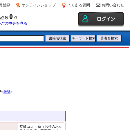
員登録
オンラインショップ
よくある質問
お問い合わせ
0
品点数
点
かごの中身を見る
子
■
雑誌
■
監修 坂元 章（お茶の水女