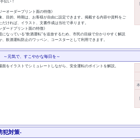
お手伝い！
ジーオーダープリント面の特徴》
象、目的、時期は、お客様が自由に設定できます。掲載する内容や資料をご
ただければ、イラスト、文書作成は当社で承ります。
ンダードプリント面の特徴》
題になっている“飲酒運転”を追放するため、市民の目線で分かりやすく解説
か、飲酒運転防止のワッペン、コースターとして利用できます。
ド:9848]
」
～元気で、すこやかな毎日を～
場面をイラストでシミュレートしながら、安全運転のポイントを解説。
[商品
624]
本
の防犯対策-