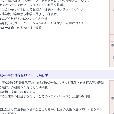
ーリー性のあるマンガやイラストを多用しているから分かりやすい。
者向けページではフィルタリングの利用を推奨。
＞出会い系サイトはとても危険／迷惑メール／チェーンメール
＞小学校中学年から中学生及びその保護者。
ルにどう対処すればいいのかわかる！
話を使ったコミュニケーションのルールやマナーが身に付く！
のルール作りのきっかけに最適！
[商品コード:10061]
本
遺族の声に耳を傾けて～ （４訂版）
、平成26年5月20日施行の「自動車の運転により人を死傷させる行為等の処罰
る法律」の概要を２頁にわたり掲載
転が招く悲劇、転落する人生
ぎる出来事を回避するため、全てのドライバーへ向けた運転教育書!!
本
＞
運転により交通事故を引き起こした者が、転落の人生を辿っていく姿をマン
アルに再現！