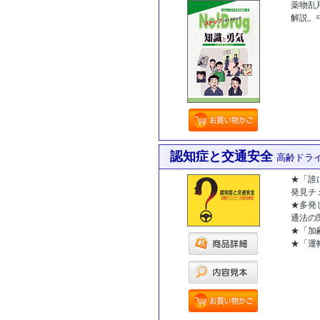
薬物乱
解説。
認知症と交通安全
高齢ドラ
★「誰
発見チ
★多発
通法の
★「加
★「運
[商品コー