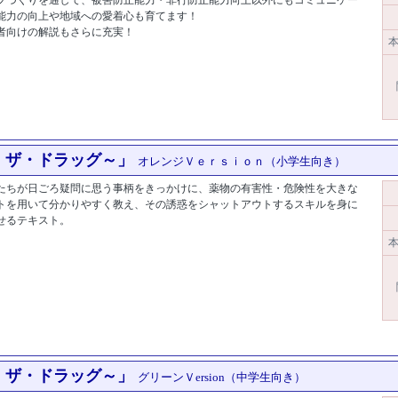
能力の向上や地域への愛着心も育てます！
者向けの解説もさらに充実！
本
ド:9052]
・ザ・ドラッグ～」
オレンジＶｅｒｓｉｏｎ（小学生向き）
たちが日ごろ疑問に思う事柄をきっかけに、薬物の有害性・危険性を大きな
トを用いて分かりやすく教え、その誘惑をシャットアウトするスキルを身に
せるテキスト。
[商品コード:6232]
本
・ザ・ドラッグ～」
グリーンＶersion（中学生向き）