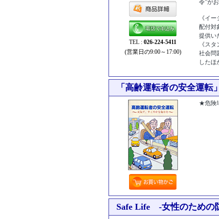
令”が
《イー
配付対
提供い
TEL :
026-224-5411
《スタ
(営業日の9:00～17:00)
社会問
したほ
[商品コー
「高齢運転者の安全運転
★危険
コード:4
Safe Life -女性のため