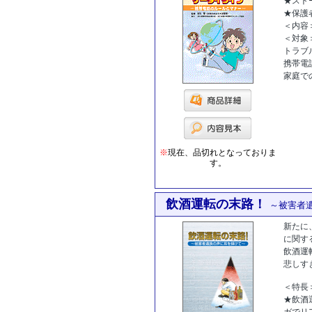
★スト
★保護
＜内容
＜対象
トラブ
携帯電
家庭で
※
現在、品切れとなっておりま
す。
飲酒運転の末路！
～被害者
新たに
に関す
飲酒運
悲しす
＜特長
★飲酒
ガでリ