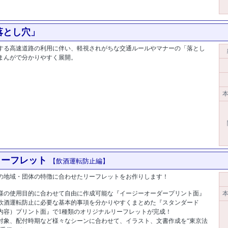
落とし穴」
する高速道路の利用に伴い、軽視されがちな交通ルールやマナーの「落とし
まんがで分かりやすく展開。
[商品コード:4700]
本
リーフレット
【飲酒運転防止編】
の地域・団体の特徴に合わせたリーフレットをお作りします！
様の使用目的に合わせて自由に作成可能な『イージーオーダープリント面』
本
飲酒運転防止に必要な基本的事項を分かりやすくまとめた『スタンダード
内容）プリント面』で1種類のオリジナルリーフレットが完成！
対象、配付時期など様々なシーンに合わせて、イラスト、文書作成を“東京法