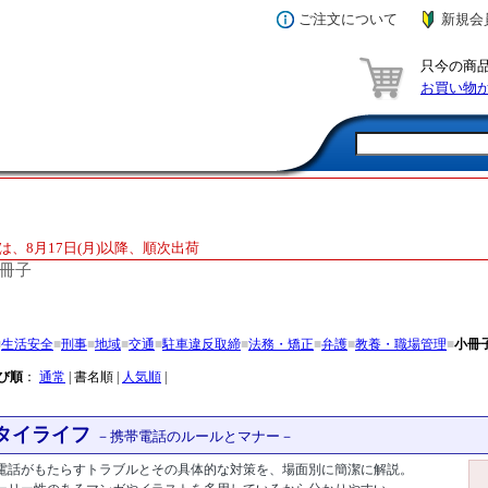
ご注文について
新規会
只今の商
お買い物
は、8月17日(月)以降、順次出荷
冊子
■
生活安全
■
刑事
■
地域
■
交通
■
駐車違反取締
■
法務・矯正
■
弁護
■
教養・職場管理
■
小冊
び順
：
通常
| 書名順 |
人気順
|
ータイライフ
－携帯電話のルールとマナー－
電話がもたらすトラブルとその具体的な対策を、場面別に簡潔に解説。