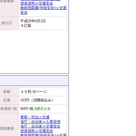
関連書籍
啓発資料≫交通安全
教師用図書(学校安全)≫交通
安全
平成26年6月2日
発行日
４訂版
体裁
Ａ５判 16ページ
定価
105円（消費税込み）
体価格+税
96円+税
1ポイント
警察・司法≫交通
省庁・自治体≫人事管理
省庁・自治体≫交通安全
関連書籍
啓発資料≫交通安全
教師用図書(学校安全)≫交通