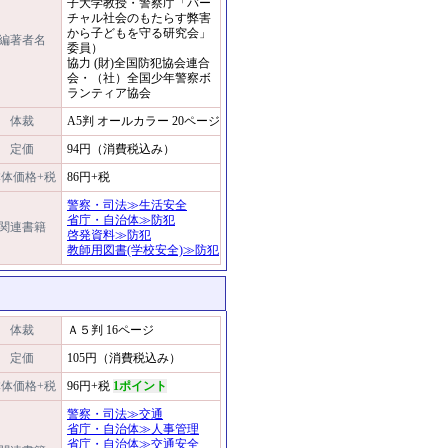
子大学教授・警察庁「バー
チャル社会のもたらす弊害
から子どもを守る研究会」
編著者名
委員）
協力 (財)全国防犯協会連合
会・（社）全国少年警察ボ
ランティア協会
体裁
A5判 オールカラー 20ページ
定価
94円（消費税込み）
体価格+税
86円+税
警察・司法≫生活安全
省庁・自治体≫防犯
関連書籍
啓発資料≫防犯
教師用図書(学校安全)≫防犯
体裁
Ａ５判 16ページ
定価
105円（消費税込み）
体価格+税
96円+税
1ポイント
警察・司法≫交通
省庁・自治体≫人事管理
省庁・自治体≫交通安全