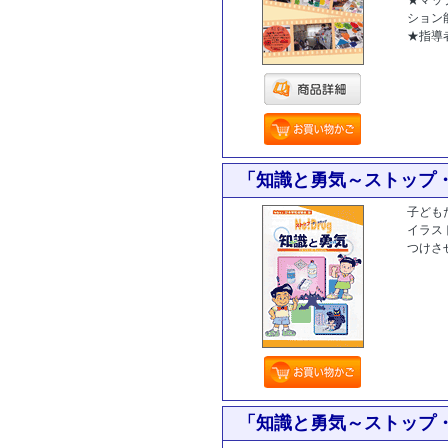
ション
★指導
[商品コー
「知識と勇気～ストップ
子ども
イラス
つけさ
「知識と勇気～ストップ