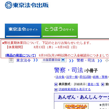
●弊社夏期休業日について、下記のとおりお知らせいたします。
【休業期間】 8月13日（木）～8月16日（日）
[商品の発送について]
8月10日(月) 9時以降のご入金確認分につきまして
❯❯
出版図書目録
▼
☰
東京法令
警察・司法
小
❯❯
❯❯
警察・司法
/小冊子
■
法令集
■
法学一般
■
昇任試験
■
総務・警務
表示形式
： 詳細表示 |
書名一覧
並
詳細検索画面を表示する
あんぜん・あんしん ケ
★携帯