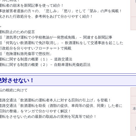
運転者の顛末を新聞記事を使って紹介！
事故被害者遺族の方々の、「悲しみ」「怒り」そして「望み」の声を掲載！
化された行政処分を、参考例をあげて分かりやすく紹介！
＞
運転防止のための提言
話「酒気帯び運転で小学校教諭が一発懲戒免職」－ 関連する新聞記事
話「何気ない飲酒運転で免許取消し」－ 飲酒運転をして交通事故を起こした
行政処分を分りやすいフローチャートで掲載
話「危険運転致死傷罪で懲役刑」
運転に関する制度の概要（１）－ 道路交通法
運転に関する制度の概要（２）－ 自動車運転死傷処罰法
ド:9641]
絶対させない！
転の根絶に向けて
道路交通法「飲酒運転の運転者本人に対する罰則の引上げ」を登載！
道路交通法「飲酒運転を助長（酒類の提供、車両等の提供、同乗）した者に
本
罰則の整備」をマンガで分かりやすく解説！
運転をさせないための最新の取組みの実例を写真等で紹介！
[商品コー
9]