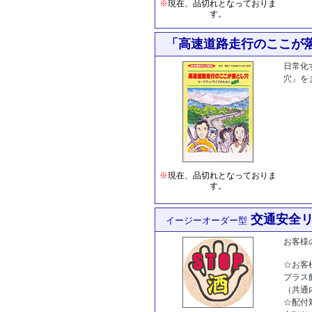
※
現在、品切れとなっておりま
す。
「高速道路走行のここが
日常化
穴」を
※
現在、品切れとなっておりま
す。
交通安全
イージーオーダー型
お客様
☆お客
プラス
（共通
☆配付