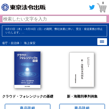
0
8月13日（木）～8月16日（日）の期間、弊社休業に伴い、受注・発送業務が停止
いたします。…
省庁・自治体
〉 海上保安
クラウド・フォレンジックの基礎
新・海難刑事判例集