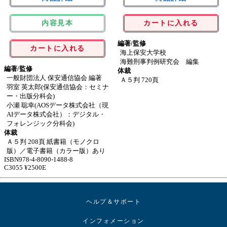
内容見本
カートに入れる
編著/監修
カートに入れる
海上保安大学校
海難刑事判例研究会 編集
編著/監修
体裁
一般財団法人 保安通信協会 編著
Ａ５判 720頁
羽室 英太郎(保安通信協会：セミナ
ー・出版分科会)
小瀬 聡幸(AOSデータ株式会社（現
AIデータ株式会社）：デジタル・
フォレンジック分科会)
体裁
Ａ５判 208頁 紙書籍（モノクロ
版）／電子書籍（カラー版）あり
ISBN978-4-8090-1488-8
C3055 ¥2500E
ヘルプ＆サポート
インフォメーション