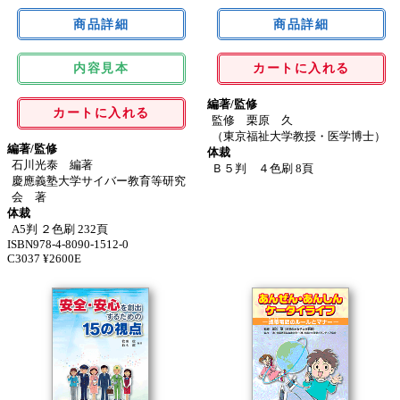
内容見本
カートに入れる
編著/監修
カートに入れる
監修 栗原 久
（東京福祉大学教授・医学博士）
編著/監修
体裁
石川光泰 編著
Ｂ５判 ４色刷 8頁
慶應義塾大学サイバー教育等研究
会 著
体裁
A5判 ２色刷 232頁
ISBN978-4-8090-1512-0
C3037 ¥2600E