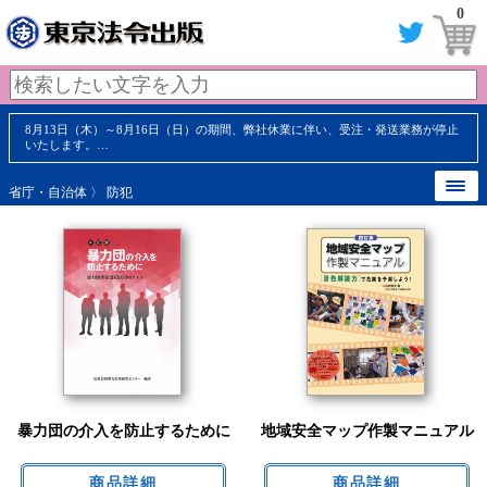
0
8月13日（木）～8月16日（日）の期間、弊社休業に伴い、受注・発送業務が停止
いたします。…
省庁・自治体
〉 防犯
暴力団の介入を防止するために
地域安全マップ作製マニュアル