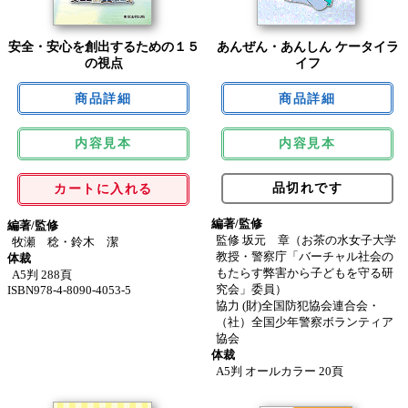
安全・安心を創出するための１５
あんぜん・あんしん ケータイラ
の視点
イフ
内容見本
内容見本
品切れです
カートに入れる
編著/監修
編著/監修
監修 坂元 章（お茶の水女子大学
牧瀬 稔・鈴木 潔
教授・警察庁「バーチャル社会の
体裁
もたらす弊害から子どもを守る研
A5判 288頁
究会」委員）
ISBN978-4-8090-4053-5
協力 (財)全国防犯協会連合会・
（社）全国少年警察ボランティア
協会
体裁
A5判 オールカラー 20頁