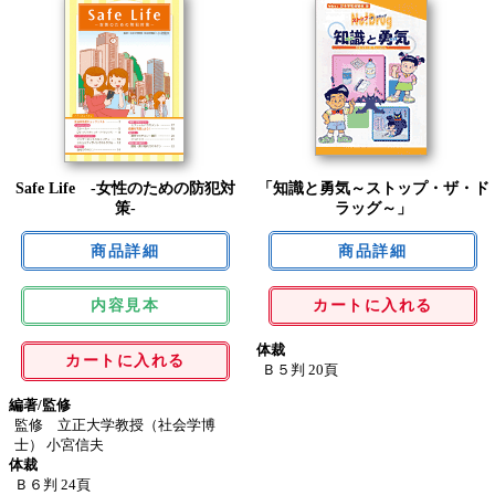
Safe Life -女性のための防犯対
「知識と勇気～ストップ・ザ・ド
策-
ラッグ～」
内容見本
カートに入れる
体裁
カートに入れる
Ｂ５判 20頁
編著/監修
監修 立正大学教授（社会学博
士） 小宮信夫
体裁
Ｂ６判 24頁