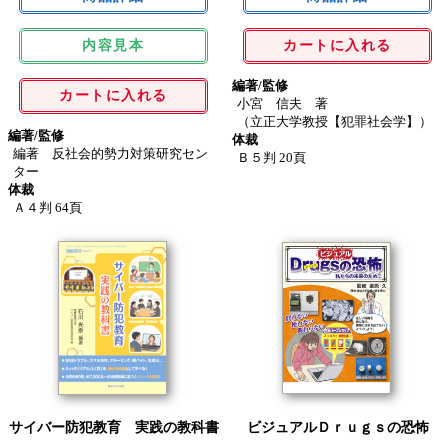
内容見本
カートに入れる
編著/監修
カートに入れる
小宮 信夫 著
（立正大学教授【犯罪社会学】）
編著/監修
体裁
編著 反社会的勢力対策研究セン
Ｂ５判 20頁
ター
体裁
Ａ４判 64頁
サイバー防犯教育 実践の教科書
ビジュアルＤｒｕｇｓの恐怖