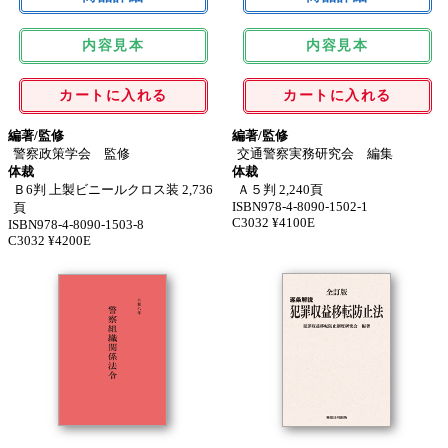
内容見本
内容見本
カートに入れる
カートに入れる
編著/監修
編著/監修
警察政策学会 監修
交通警察実務研究会 編集
体裁
体裁
Ｂ6判 上製ビニールクロス装 2,736
Ａ５判 2,240頁
ISBN978-4-8090-1502-1
頁
C3032 ¥4100E
ISBN978-4-8090-1503-8
C3032 ¥4200E