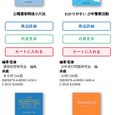
公職選挙関係小六法
わかりやすい 少年警察活動
内容見本
内容見本
カートに入れる
カートに入れる
編著/監修
編著/監修
選挙犯罪研究会 編集
少年非行問題研究会 編
体裁
体裁
Ｂ６判 544頁
A5判 240頁
ISBN978-4-8090-1458-1
ISBN978-4-8090-1460-4
C3032 ¥2000E
C3036 ¥2000E