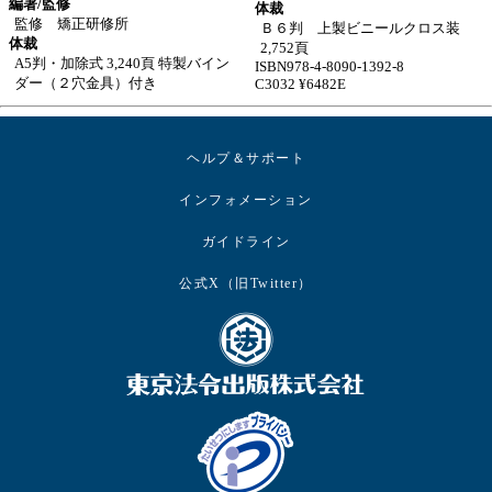
編著/監修
体裁
監修 矯正研修所
Ｂ６判 上製ビニールクロス装
体裁
2,752頁
A5判・加除式 3,240頁 特製バイン
ISBN978-4-8090-1392-8
ダー（２穴金具）付き
C3032 ¥6482E
ヘルプ＆サポート
インフォメーション
ガイドライン
公式X（旧Twitter）