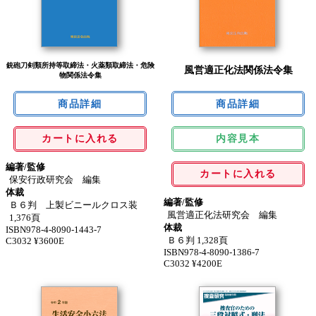
銃砲刀剣類所持等取締法・火薬類取締法・危険
風営適正化法関係法令集
物関係法令集
カートに入れる
内容見本
編著/監修
カートに入れる
保安行政研究会 編集
体裁
編著/監修
Ｂ６判 上製ビニールクロス装
風営適正化法研究会 編集
1,376頁
体裁
ISBN978-4-8090-1443-7
Ｂ６判 1,328頁
C3032 ¥3600E
ISBN978-4-8090-1386-7
C3032 ¥4200E