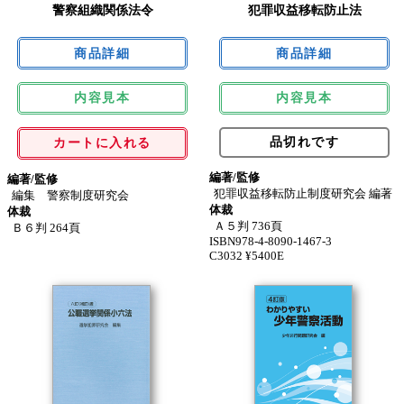
警察組織関係法令
犯罪収益移転防止法
内容見本
内容見本
品切れです
カートに入れる
編著/監修
編著/監修
犯罪収益移転防止制度研究会 編著
編集 警察制度研究会
体裁
体裁
Ａ５判 736頁
Ｂ６判 264頁
ISBN978-4-8090-1467-3
C3032 ¥5400E