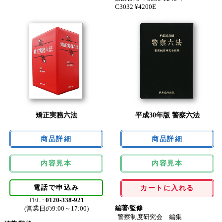
C3032 ¥4200E
矯正実務六法
平成30年版 警察六法
内容見本
内容見本
電話で申込み
カートに入れる
TEL :
0120-338-921
編著/監修
(営業日の9:00～17:00)
警察制度研究会 編集