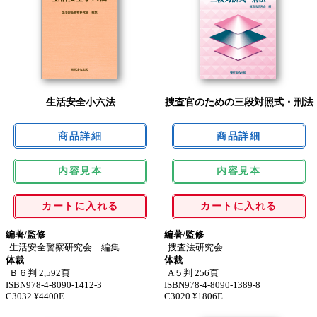
生活安全小六法
捜査官のための三段対照式・刑法
内容見本
内容見本
カートに入れる
カートに入れる
編著/監修
編著/監修
生活安全警察研究会 編集
捜査法研究会
体裁
体裁
Ｂ６判 2,592頁
A５判 256頁
ISBN978-4-8090-1412-3
ISBN978-4-8090-1389-8
C3032 ¥4400E
C3020 ¥1806E