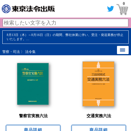
0
8月13日（木）～8月16日（日）の期間、弊社休業に伴い、受注・発送業務が停止
いたします。…
警察・司法
〉 法令集
警察官実務六法
交通実務六法