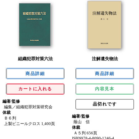
組織犯罪対策六法
注解遺失物法
カートに入れる
内容見本
編著/監修
品切れです
編集／組織犯罪対策研究会
体裁
編著/監修
Ｂ６判
蔭山 信
上製ビニールクロス 1,400頁
体裁
Ａ５判 656頁
ISBN978-4-8090-1246-4