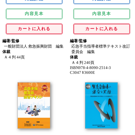
内容見本
内容見本
カートに入れる
カートに入れる
編著/監修
編著/監修
一般財団法人 救急振興財団 編集
応急手当指導者標準テキスト改訂
体裁
委員会 編集
Ａ４判 44頁
体裁
Ａ４判 240頁
ISBN978-4-8090-2514-3
C3047 ¥3600E