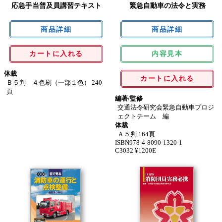
応急手当普及員講習テキスト
緊急自動車の法令と実務
カートに入れる
内容見本
体裁
カートに入れる
Ｂ５判 ４色刷（一部１色） 240
頁
編著/監修
交通法令研究会緊急自動車プロジ
ェクトチーム 編
体裁
Ａ５判 164頁
ISBN978-4-8090-1320-1
C3032 ¥1200E