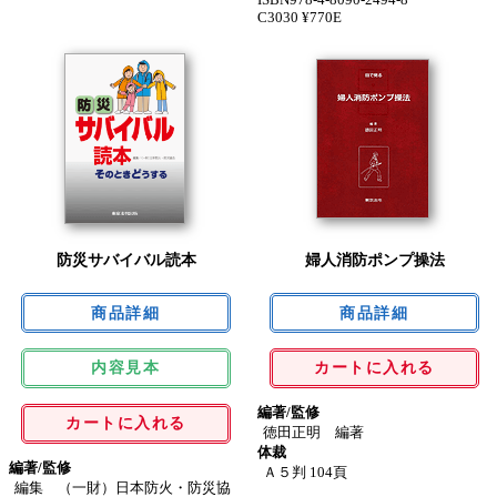
C3030 ¥770E
防災サバイバル読本
婦人消防ポンプ操法
内容見本
カートに入れる
編著/監修
カートに入れる
徳田正明 編著
体裁
編著/監修
Ａ５判 104頁
編集 （一財）日本防火・防災協