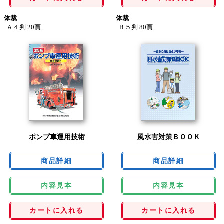
体裁
体裁
Ａ４判 20頁
Ｂ５判 80頁
ポンプ車運用技術
風水害対策ＢＯＯＫ
内容見本
内容見本
カートに入れる
カートに入れる