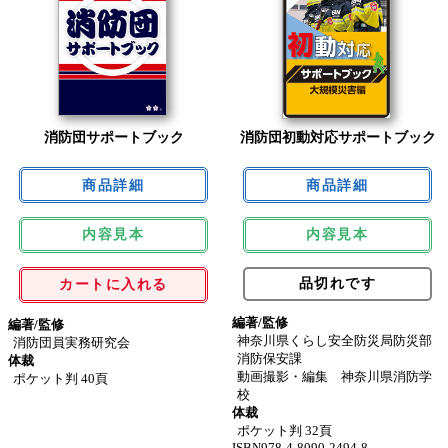
消防団サポートブック
消防団初動対応サポートブック
内容見本
内容見本
品切れです
カートに入れる
編著/監修
編著/監修
神奈川県くらし安全防災局防災部
消防団員実務研究会
消防保安課
体裁
動画撮影・編集 神奈川県消防学
ポケット判 40頁
校
体裁
ポケット判 32頁
ISBN978-4-8090-2494-8