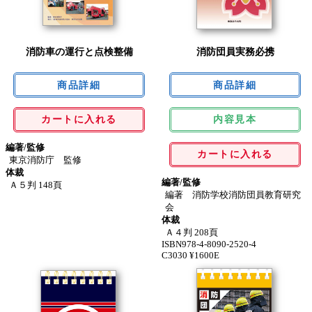
消防車の運行と点検整備
消防団員実務必携
カートに入れる
内容見本
編著/監修
カートに入れる
東京消防庁 監修
体裁
編著/監修
Ａ５判 148頁
編著 消防学校消防団員教育研究
会
体裁
Ａ４判 208頁
ISBN978-4-8090-2520-4
C3030 ¥1600E