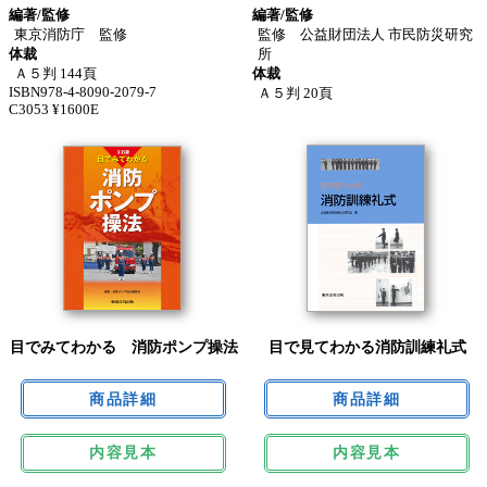
編著/監修
編著/監修
東京消防庁 監修
監修 公益財団法人 市民防災研究
体裁
所
Ａ５判 144頁
体裁
ISBN978-4-8090-2079-7
Ａ５判 20頁
C3053 ¥1600E
目でみてわかる 消防ポンプ操法
目で見てわかる消防訓練礼式
内容見本
内容見本