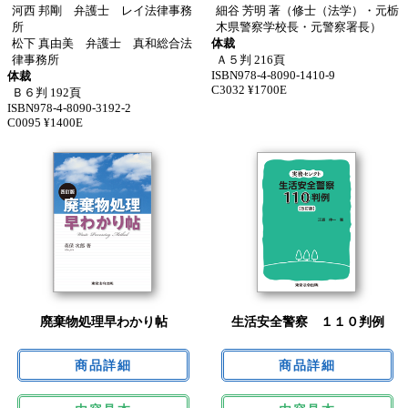
河西 邦剛 弁護士 レイ法律事務
細谷 芳明 著（修士（法学）・元栃
所
木県警察学校長・元警察署長）
松下 真由美 弁護士 真和総合法
体裁
律事務所
Ａ５判 216頁
ISBN978-4-8090-1410-9
体裁
C3032 ¥1700E
Ｂ６判 192頁
ISBN978-4-8090-3192-2
C0095 ¥1400E
廃棄物処理早わかり帖
生活安全警察 １１０判例