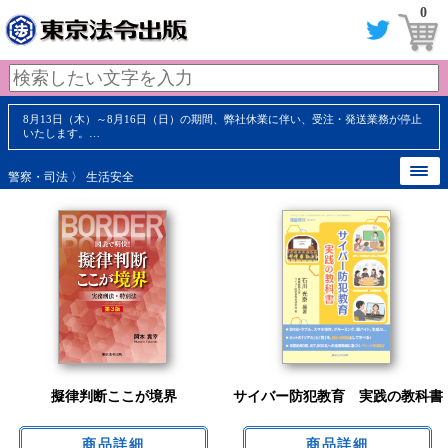
0
8月13日（木）～8月16日（日）の期間、弊社休業に伴い、受注・発送業務が停止
いたします。…
警察・司法
〉 生活安全
擬律判断ここが境界
サイバー防犯教育 実践の教科書