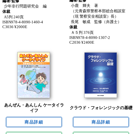
編著/監修
編著/監修
小鹿 輝夫 著
少年非行問題研究会 編
（元青森県警察本部総合相談室
体裁
（現 警察安全相談室）長）
A5判 240頁
長尾 敏成 監修（弁護士）
ISBN978-4-8090-1460-4
C3036 ¥2000E
体裁
Ａ５判 376頁
ISBN978-4-8090-1307-2
C2036 ¥2400E
あんぜん・あんしん ケータイラ
クラウド・フォレンジックの基礎
イフ