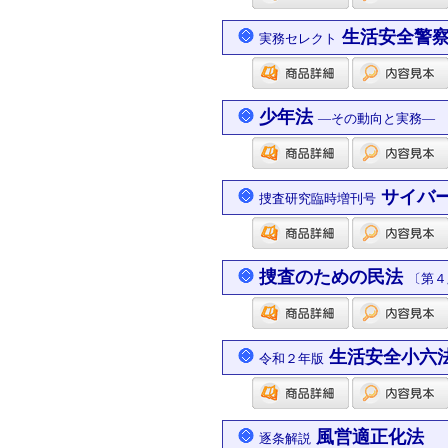
生活安全警
実務セレクト
少年法
―その動向と実務― 
サイバ
捜査研究臨時増刊号
捜査のための民法
〔第４
生活安全小六
令和２年版
風営適正化法
逐条解説