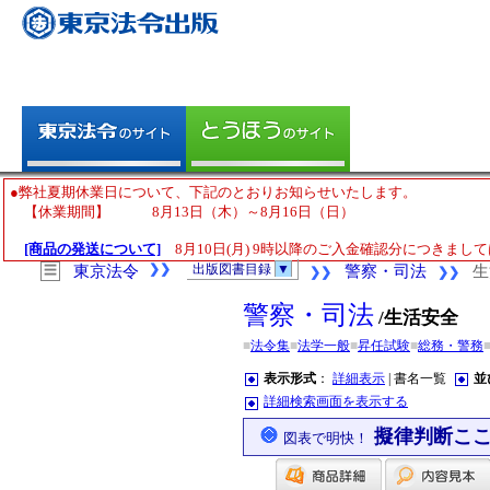
●弊社夏期休業日について、下記のとおりお知らせいたします。
【休業期間】 8月13日（木）～8月16日（日）
[商品の発送について]
8月10日(月) 9時以降のご入金確認分につきまして
❯❯
出版図書目録
▼
☰
東京法令
警察・司法
生
❯❯
❯❯
警察・司法
/生活安全
■
法令集
■
法学一般
■
昇任試験
■
総務・警務
表示形式
：
詳細表示
| 書名一覧
並
詳細検索画面を表示する
擬律判断こ
図表で明快！