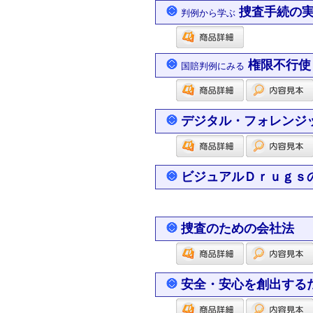
捜査手続の
判例から学ぶ
権限不行使
国賠判例にみる
デジタル・フォレンジ
ビジュアルＤｒｕｇｓ
捜査のための会社法
安全・安心を創出する