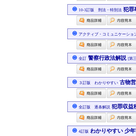
犯罪
10-3訂版 刑法・特別法
アクティブ・コミュニケーショ
警察行政法解説
全訂
[第
古物営
３訂版 わかりやすい
犯罪収益
全訂版 逐条解説
わかりやすい 少
4訂版