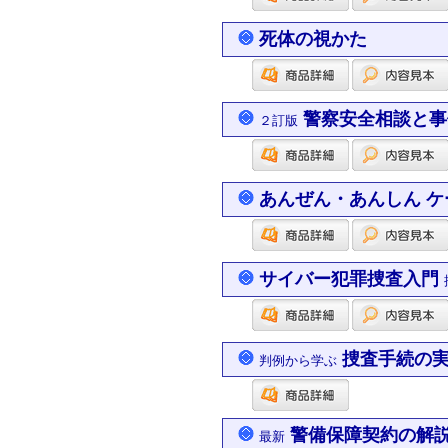
死体の視かた
警察安全相談と事
２訂版
あんぜん・あんしん 
サイバー犯罪捜査入門
捜査手続の実
判例から学ぶ
警備保障契約の解
最新