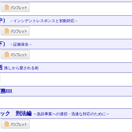
中）
－インシデントレスポンスと初動対応－
下）
－証拠保全－
活
推しから愛される術
III
ック 刑法編
～急訴事案への適切・迅速な対応のために～