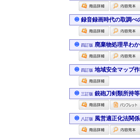
録音録画時代の取調べ
廃棄物処理早わか
四訂版
地域安全マップ作
四訂版
銃砲刀剣類所持等
三訂版
風営適正化法関係
八訂版