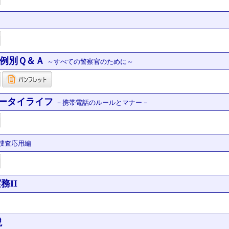
例別Ｑ＆Ａ
～すべての警察官のために～
ケータイライフ
－携帯電話のルールとマナー－
捜査応用編
務II
説