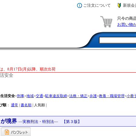
ご注文について
新規会
只今の商
お買い物
は、8月17日(月)以降、順次出荷
活安全
■
生活安全
■
刑事
■
地域
■
交通
■
駐車違反取締
■
法務・矯正
■
弁護
■
教養・職場管理
■
小冊
び順
：
通常
|
書名順
| 人気順 |
こが境界
―実務刑法・特別法― 【第３版】