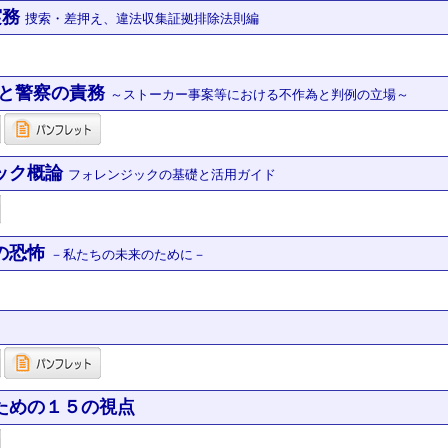
実務
捜索・差押え、違法収集証拠排除法則編
と警察の責務
～ストーカー事案等における不作為と判例の立場～
ック概論
フォレンジックの基礎と活用ガイド
の恐怖
－私たちの未来のために－
ための１５の視点