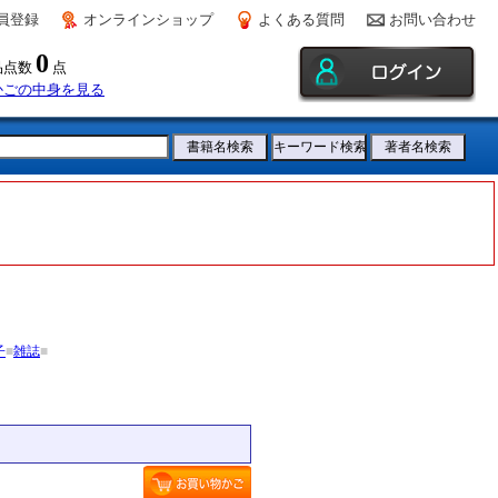
員登録
オンラインショップ
よくある質問
お問い合わせ
0
品点数
点
かごの中身を見る
子
■
雑誌
■