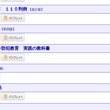
察 １１０判例
【改訂版】
【第四版】
ー防犯教育 実践の教科書
版〕
法