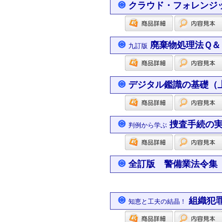
クラウド・フォレンジ
廃棄物処理法Ｑ＆
九訂版
デジタル鑑識の基礎（
捜査手続の実
判例から学ぶ
全訂版 警備業法令集
組織犯
知恵と工夫の結晶！