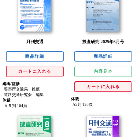
月刊交通
捜査研究 2025年6月号
カートに入れる
内容見本
編著/監修
カートに入れる
警察庁交通局 推薦
道路交通研究会 編集
体裁
体裁
A5判 120頁
Ａ５判 104頁