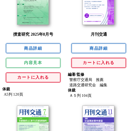
捜査研究 2025年8月号
月刊交通
内容見本
カートに入れる
編著/監修
カートに入れる
警察庁交通局 推薦
道路交通研究会 編集
体裁
体裁
A5判 120頁
Ａ５判 104頁