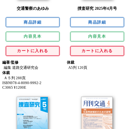
交通警察のあゆみ
捜査研究 2025年4月号
内容見本
内容見本
カートに入れる
カートに入れる
編著/監修
体裁
編集 道路交通研究会
A5判 120頁
体裁
Ａ５判 288頁
ISBN978-4-8090-9992-2
C3065 ¥1200E