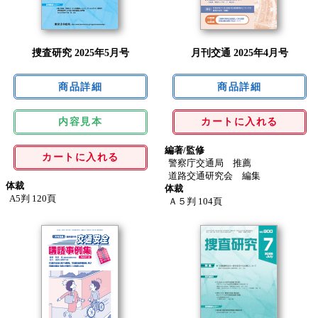
捜査研究 2025年5月号
月刊交通 2025年4月号
内容見本
カートに入れる
編著/監修
カートに入れる
警察庁交通局 推薦
道路交通研究会 編集
体裁
体裁
A5判 120頁
Ａ５判 104頁