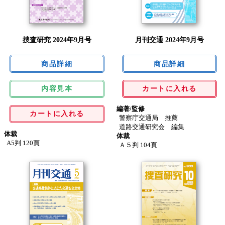
捜査研究 2024年9月号
月刊交通 2024年9月号
内容見本
カートに入れる
編著/監修
カートに入れる
警察庁交通局 推薦
道路交通研究会 編集
体裁
体裁
A5判 120頁
Ａ５判 104頁