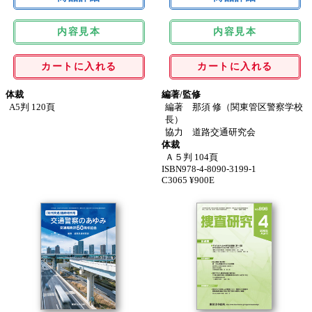
内容見本
内容見本
カートに入れる
カートに入れる
体裁
編著/監修
A5判 120頁
編著 那須 修（関東管区警察学校
長）
協力 道路交通研究会
体裁
Ａ５判 104頁
ISBN978-4-8090-3199-1
C3065 ¥900E