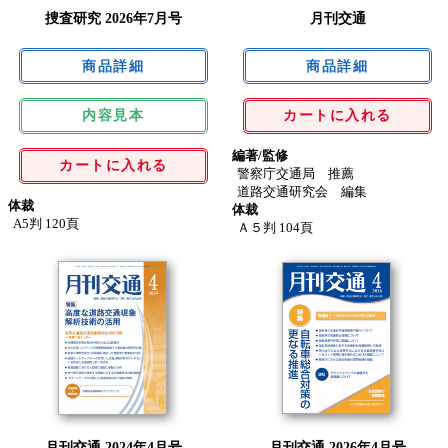
捜査研究 2026年7月号
月刊交通
内容見本
カートに入れる
編著/監修
カートに入れる
警察庁交通局 推薦
道路交通研究会 編集
体裁
体裁
A5判 120頁
Ａ５判 104頁
月刊交通 2024年4月号
月刊交通 2026年4月号