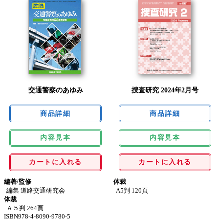
交通警察のあゆみ
捜査研究 2024年2月号
内容見本
内容見本
カートに入れる
カートに入れる
編著/監修
体裁
編集 道路交通研究会
A5判 120頁
体裁
Ａ５判 264頁
ISBN978-4-8090-9780-5