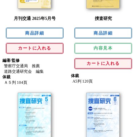
月刊交通 2025年5月号
捜査研究
カートに入れる
内容見本
編著/監修
カートに入れる
警察庁交通局 推薦
道路交通研究会 編集
体裁
体裁
A5判 120頁
Ａ５判 104頁