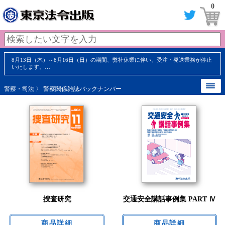
0
8月13日（木）～8月16日（日）の期間、弊社休業に伴い、受注・発送業務が停止
いたします。…
警察・司法
〉 警察関係雑誌バックナンバー
捜査研究
交通安全講話事例集 PART Ⅳ