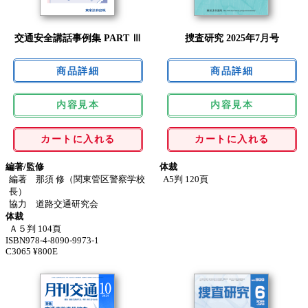
交通安全講話事例集 PART Ⅲ
捜査研究 2025年7月号
内容見本
内容見本
カートに入れる
カートに入れる
編著/監修
体裁
編著 那須 修（関東管区警察学校
A5判 120頁
長）
協力 道路交通研究会
体裁
Ａ５判 104頁
ISBN978-4-8090-9973-1
C3065 ¥800E