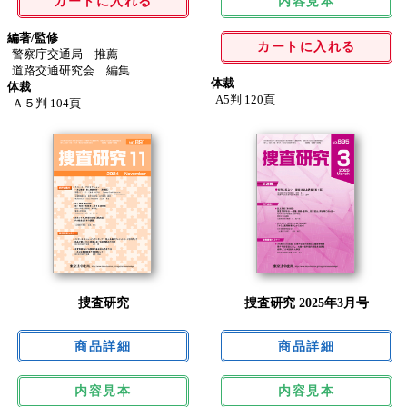
カートに入れる
内容見本
編著/監修
カートに入れる
警察庁交通局 推薦
道路交通研究会 編集
体裁
体裁
A5判 120頁
Ａ５判 104頁
捜査研究
捜査研究 2025年3月号
内容見本
内容見本